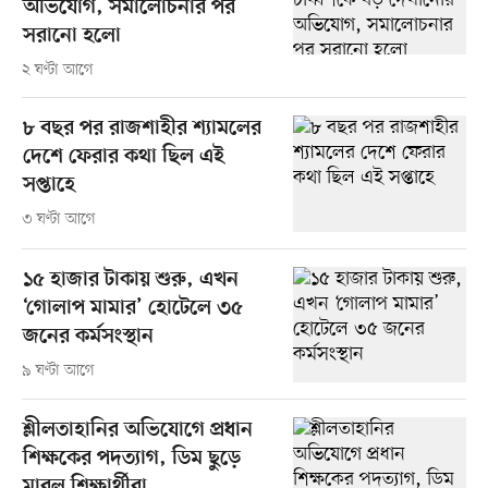
অভিযোগ, সমালোচনার পর
সরানো হলো
২ ঘণ্টা আগে
৮ বছর পর রাজশাহীর শ্যামলের
দেশে ফেরার কথা ছিল এই
সপ্তাহে
৩ ঘণ্টা আগে
১৫ হাজার টাকায় শুরু, এখন
‘গোলাপ মামার’ হোটেলে ৩৫
জনের কর্মসংস্থান
৯ ঘণ্টা আগে
শ্লীলতাহানির অভিযোগে প্রধান
শিক্ষকের পদত্যাগ, ডিম ছুড়ে
মারল শিক্ষার্থীরা