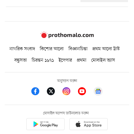
নাগরিক সংবাদ
কিশোর আলো
বিজ্ঞানচিন্তা
প্রথম আলো ট্রাস্ট
বন্ধুসভা
চিরন্তন ১৯৭১
ইপেপার
প্রথমা
মোবাইল ভ্যাস
অনুসরণ করুন
মোবাইল অ্যাপস ডাউনলোড করুন