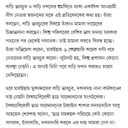
বাড়ি ভাঙচুর ও বাড়ি দখলের হুমকিতে থাকা একাধিক আওয়ামী
লীগ নেতার স্বজনদের সঙ্গে এই প্রতিবেদকের কথা হয়। তাঁরা
বলছেন, বাড়ি ভাঙচুরের বিষয়ে তাঁরাও মামলা দায়েরের
চিন্তাভাবনা করছেন। কিন্তু পরিবারের বেশির ভাগ সদস্য সরকার
পতনের পর থেকেই পলাতক। তাই মামলা করতে বিলম্ব হচ্ছে।
তাঁরা অভিযোগ করেন, মারইয়াম ৬ ফেব্রুয়ারি কয়েক ঘণ্টা ধরে
নেতাদের বাড়ি ভাঙচুর করেন। লুটপাট হয়, কিন্তু প্রশাসন কোনো
ব্যবস্থা নেয়নি। এ জন্যই তিনি পরে বাড়ি দখল করারও সাহস
দেখিয়েছেন।
তবে মারইয়াম মুকাদ্দাসের বাড়ি ভাঙচুর, দখলসহ নানা কর্মকাণ্ডের
দায় নেয়নি বৈষম্যবিরোধী ছাত্র আন্দোলনের সংগঠকেরা।
বৈষম্যবিরোধী ছাত্র আন্দোলনের টাঙ্গাইল শাখার সদস্যসচিব আবু
আহমেদ শেরশাহ বলেন, ‘ছাত্র সমন্বয়ক পরিচয়ে কেউ কোনো
অপরাধ, চাঁদাবাজি, দখলদারি করলে এর দায় আমরা নেব না।