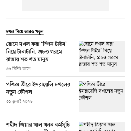
দখল নিয়ে আরও পড়ুন
রোমে দখল করা ‘স্পিন টাইম’
নিয়ে টানাটানি, প্রচণ্ড গরমে
রাস্তায় শত শত মানুষ
৩৮ মিনিট আগে
পশ্চিম তীরে ইসরায়েলি দখলের
নতুন কৌশল
৩১ জুলাই ২০২৬
শহীদ জিয়ার খাল খনন কর্মসূচি