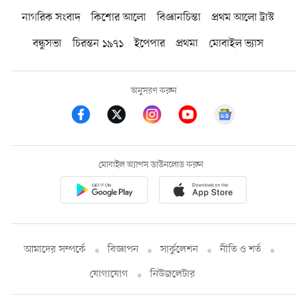
নাগরিক সংবাদ
কিশোর আলো
বিজ্ঞানচিন্তা
প্রথম আলো ট্রাস্ট
বন্ধুসভা
চিরন্তন ১৯৭১
ইপেপার
প্রথমা
মোবাইল ভ্যাস
অনুসরণ করুন
মোবাইল অ্যাপস ডাউনলোড করুন
আমাদের সম্পর্কে
বিজ্ঞাপন
সার্কুলেশন
নীতি ও শর্ত
যোগাযোগ
নিউজলেটার