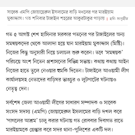
সাবেক এমপি জোয়াহেরুল ইসলামের বাড়ি দখলের পর মারইয়াম
মুকাদ্দাস। গত শনিবার টাঙ্গাইল শহরের আকুরটাকুর পাড়ায়
ছবি: সংগৃহীত
গত ৫ আগস্ট শেখ হাসিনার সরকার পতনের পর টাঙ্গাইলের অন্য
সমন্বয়কদের থেকে আলাদা হয়ে যান মারইয়াম মুকাদ্দাস (মিষ্টি)।
নিজের কিছু অনুসারী নিয়ে চলাচল শুরু করেন। তবে ‘সমন্বয়ক’
পরিচয়ে অংশ নিতেন প্রশাসনের বিভিন্ন সভায়। কথায় কথায় আইন
নিজের হাতে তুলে নেওয়ার হুমকি দিতেন। টাঙ্গাইলে আওয়ামী লীগ
কার্যালয়সহ নেতাদের বাড়িঘর ভাঙচুর ও লুটপাটের ঘটনায়ও
নেতৃত্ব দেন।
সর্বশেষ জেলা আওয়ামী লীগের সাধারণ সম্পাদক ও সাবেক
সংসদ সদস্য (এমপি) জোয়াহেরুল ইসলামের বাড়ি দখল করে
‘পাগলের আশ্রম’ চালু করার ঘটনায় গত রোববার দিবাগত রাতে
মারইয়ামকে গ্রেপ্তার করে সদর থানা–পুলিশের একটি দল।