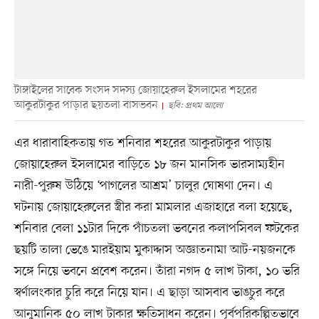
টাঙ্গাইলের সাবেক সংসদ সদস্য জোয়াহেরুল ইসলামের শহরের
আকুরটাকুর পাড়ার ছয়তলা বাসভবন
ছবি: প্রথম আলো
এর ধারাবাহিকতায় গত শনিবার শহরের আকুরটাকুর পাড়ায়
জোয়াহেরুল ইসলামের বাড়িতে ১৮ জন মানসিক ভারসাম্যহীন
নারী-পুরুষ উঠিয়ে ‘পাগলের আশ্রম’ চালুর ঘোষণা দেন। এ
ঘটনায় জোয়াহেরুলের স্ত্রীর করা মামলার এজাহারে বলা হয়েছে,
শনিবার বেলা ১১টার দিকে পাঁচতলা ভবনের কলাপসিবল ফটকের
ছয়টি তালা ভেঙে মারইয়াম মুকাদ্দাস অজ্ঞাতনামা আট-নয়জনকে
সঙ্গে নিয়ে ভবনে প্রবেশ করেন। তাঁরা নগদ ৫ লাখ টাকা, ১০ ভরি
স্বর্ণালংকার চুরি করে নিয়ে যান। এ ছাড়া আসবাব ভাঙচুর করে
আনুমানিক ৫০ লাখ টাকার ক্ষতিসাধন করেন। পূর্বপরিকল্পিতভাবে