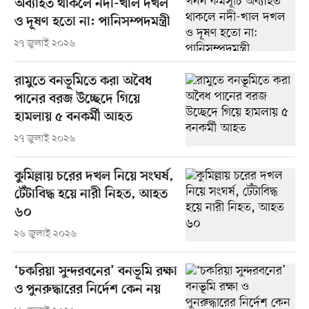
অব্যাহত থাকলে নদী-খাল দখল
ও দূষণ হতো না: পানিসম্পদমন্ত্রী
২৭ জুলাই ২০২৬
রামুতে বনভূমিতে করা অবৈধ
পানের বরজ উচ্ছেদে গিয়ে
হামলায় ৫ বনকর্মী আহত
২৭ জুলাই ২০২৬
কুমিল্লায় চরের দখল নিয়ে সংঘর্ষ,
টেঁটাবিদ্ধ হয়ে নারী নিহত, আহত
৬০
২৬ জুলাই ২০২৬
‘চকরিয়া সুন্দরবনের’ বনভূমি রক্ষা
ও পুনরুদ্ধারের নির্দেশ কেন নয়