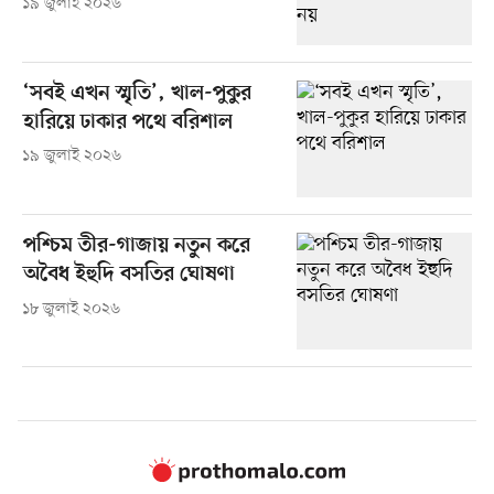
১৯ জুলাই ২০২৬
‘সবই এখন স্মৃতি’, খাল-পুকুর
হারিয়ে ঢাকার পথে বরিশাল
১৯ জুলাই ২০২৬
পশ্চিম তীর-গাজায় নতুন করে
অবৈধ ইহুদি বসতির ঘোষণা
১৮ জুলাই ২০২৬