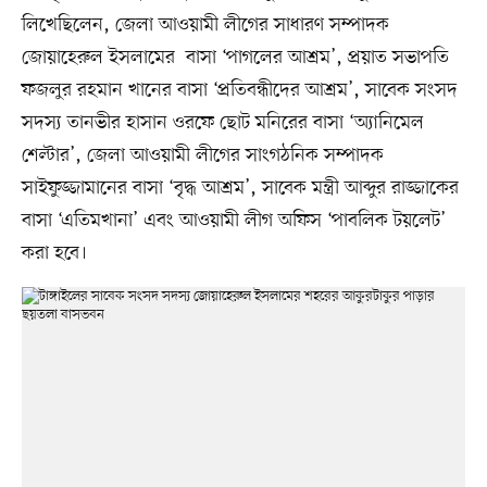
লিখেছিলেন, জেলা আওয়ামী লীগের সাধারণ সম্পাদক
জোয়াহেরুল ইসলামের বাসা ‘পাগলের আশ্রম’, প্রয়াত সভাপতি
ফজলুর রহমান খানের বাসা ‘প্রতিবন্ধীদের আশ্রম’, সাবেক সংসদ
সদস্য তানভীর হাসান ওরফে ছোট মনিরের বাসা ‘অ্যানিমেল
শেল্টার’, জেলা আওয়ামী লীগের সাংগঠনিক সম্পাদক
সাইফুজ্জামানের বাসা ‘বৃদ্ধ আশ্রম’, সাবেক মন্ত্রী আব্দুর রাজ্জাকের
বাসা ‘এতিমখানা’ এবং আওয়ামী লীগ অফিস ‘পাবলিক টয়লেট’
করা হবে।