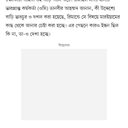
রক্ষাকারী বাহিনী ওই বাড়ি খালি করে। টাঙ্গাইল সদর থানার
ভারপ্রাপ্ত কর্মকর্তা (ওসি) তানবীর আহম্মদ জানান, কী উদ্দেশ্যে
বাড়ি ভাঙচুর ও দখল করা হয়েছে, রিমান্ডে সে বিষয়ে মারইয়ামের
কাছ থেকে জানার চেষ্টা করা হচ্ছে। এর পেছনে কারও ইন্ধন ছিল
কি না, তা–ও দেখা হচ্ছে।