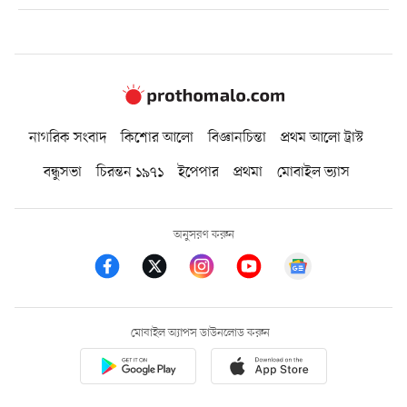
নাগরিক সংবাদ
কিশোর আলো
বিজ্ঞানচিন্তা
প্রথম আলো ট্রাস্ট
বন্ধুসভা
চিরন্তন ১৯৭১
ইপেপার
প্রথমা
মোবাইল ভ্যাস
অনুসরণ করুন
মোবাইল অ্যাপস ডাউনলোড করুন