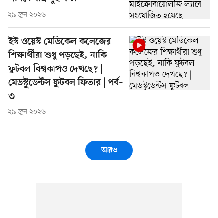
২৯ জুন ২০২৬
ইস্ট ওয়েস্ট মেডিকেল কলেজের
শিক্ষার্থীরা শুধু পড়ছেই, নাকি
ফুটবল বিশ্বকাপও দেখছে? |
মেডস্টুডেন্টস ফুটবল ফিভার | পর্ব–
৩
২৯ জুন ২০২৬
আরও