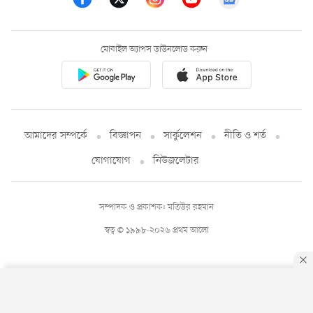
মোবাইল অ্যাপস ডাউনলোড করুন
আমাদের সম্পর্কে
বিজ্ঞাপন
সার্কুলেশন
নীতি ও শর্ত
যোগাযোগ
নিউজলেটার
সম্পাদক ও প্রকাশক: মতিউর রহমান
স্বত্ব © ১৯৯৮-২০২৬ প্রথম আলো
By using this site, you agree to our
Privacy Policy
.
OK