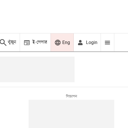
খুঁজুন
ই-পেপার
Login
Eng