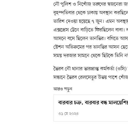
নৌ পুলিশ ও নিখোঁজ তরুণের স্বজনেরা জা
বৃহস্পতিবার থেকে ঢাকায় অবস্থান করছিল
তারিখ দেওয়া হয়েছে ৭ জুন। এমন অবস্থা
এক্সপ্রেস ট্রেনে বাড়িতে ফিরছিলেন বাবা।
আসনে বসে ছিলেন তানভির। বগিতে আসনব
স্টেশন অতিক্রমের পর তানভির আসন ছেড়ে
সময় দরজার সামনে থেকে ছিটকে তিনি ন
ভৈরব নৌ থানার ভারপ্রাপ্ত কর্মকর্তা (ও
সন্ধানে ভৈরব রেলসেতুর উভয় পাশে খোঁজ
আরও পড়ুন
বারবার চক্র, বারবার বন্ধ মালয়েশি
৩১ মে ২০২৪