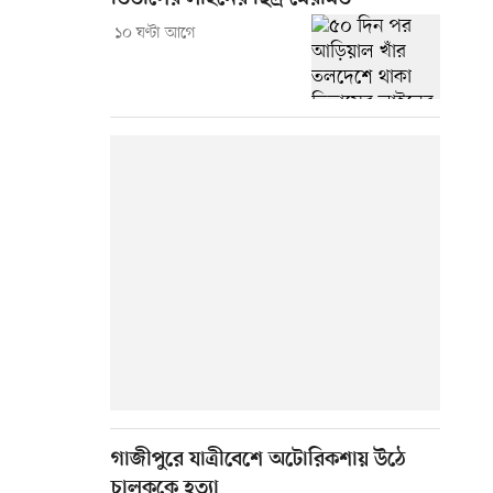
১০ ঘণ্টা আগে
গাজীপুরে যাত্রীবেশে অটোরিকশায় উঠে
চালককে হত্যা