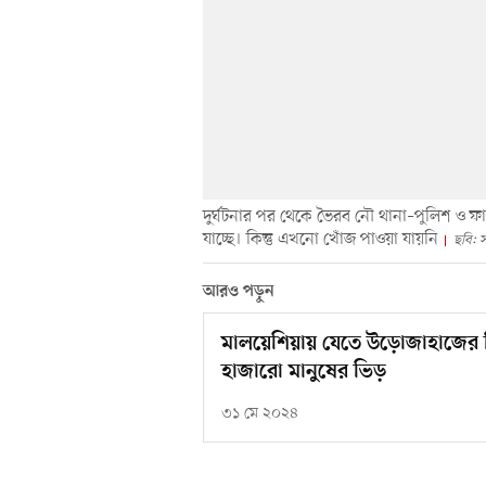
দুর্ঘটনার পর থেকে ভৈরব নৌ থানা–পুলিশ ও ফায়
যাচ্ছে। কিন্তু এখনো খোঁজ পাওয়া যায়নি
ছবি: 
আরও পড়ুন
মালয়েশিয়ায় যেতে উড়োজাহাজের টি
হাজারো মানুষের ভিড়
৩১ মে ২০২৪