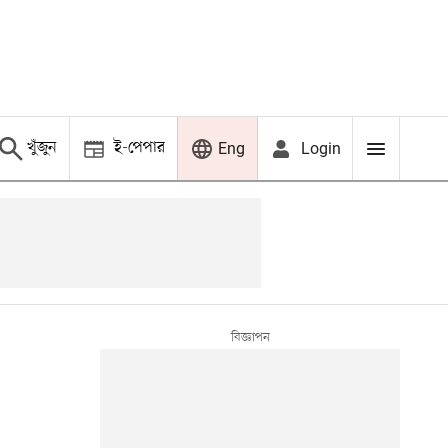
খুঁজুন
ই-পেপার
Login
Eng