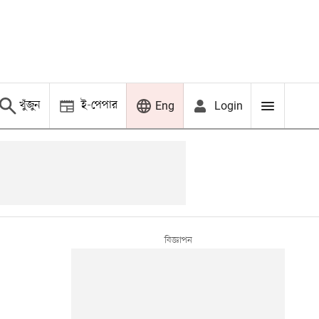
খুঁজুন
ই-পেপার
Login
Eng