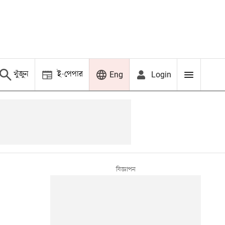
খুঁজুন
ই-পেপার
Login
Eng