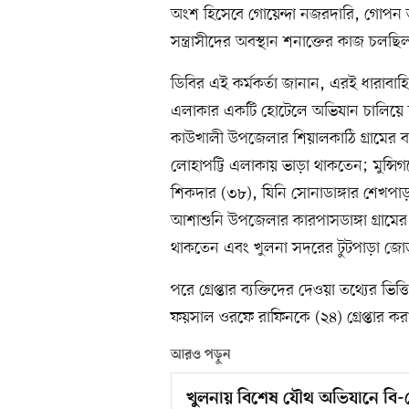
অংশ হিসেবে গোয়েন্দা নজরদারি, গোপন তথ
সন্ত্রাসীদের অবস্থান শনাক্তের কাজ চলছি
ডিবির এই কর্মকর্তা জানান, এরই ধারাব
এলাকার একটি হোটেলে অভিযান চালিয়ে চা
কাউখালী উপজেলার শিয়ালকাঠি গ্রামের ব
লোহাপট্টি এলাকায় ভাড়া থাকতেন; মুন্সিগঞ
শিকদার (৩৮), যিনি সোনাডাঙ্গার শেখপ
আশাশুনি উপজেলার কারপাসডাঙ্গা গ্রাম
থাকতেন এবং খুলনা সদরের টুটপাড়া জোড়
পরে গ্রেপ্তার ব্যক্তিদের দেওয়া তথ্যের 
ফয়সাল ওরফে রাফিনকে (২৪) গ্রেপ্তার কর
আরও পড়ুন
খুলনায় বিশেষ যৌথ অভিযানে বি-ক