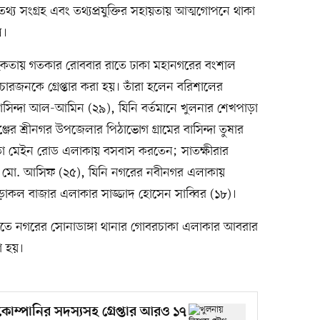
্য সংগ্রহ এবং তথ্যপ্রযুক্তির সহায়তায় আত্মগোপনে থাকা
ল।
াহিকতায় গতকার রোববার রাতে ঢাকা মহানগরের বংশাল
রজনকে গ্রেপ্তার করা হয়। তাঁরা হলেন বরিশালের
াসিন্দা আল-আমিন (২৯), যিনি বর্তমানে খুলনার শেখপাড়া
্জের শ্রীনগর উপজেলার পিঠাভোগ গ্রামের বাসিন্দা তুষার
াড়া মেইন রোড এলাকায় বসবাস করতেন; সাতক্ষীরার
ের মো. আসিফ (২৫), যিনি নগরের নবীনগর এলাকায়
াকল বাজার এলাকার সাজ্জাদ হোসেন সাব্বির (১৮)।
ভিত্তিতে নগরের সোনাডাঙ্গা থানার গোবরচাকা এলাকার আবরার
া হয়।
োম্পানির সদস্যসহ গ্রেপ্তার আরও ১৭