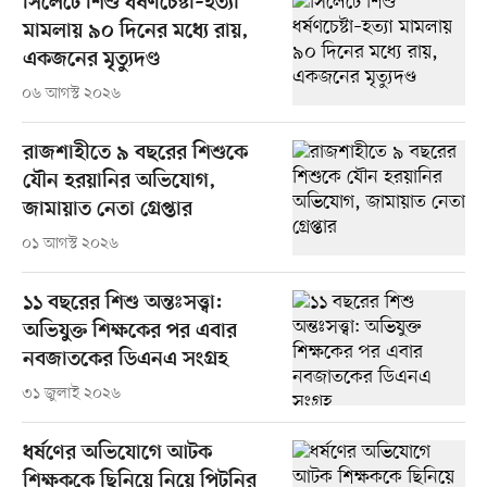
সিলেটে শিশু ধর্ষণচেষ্টা–হত্যা
মামলায় ৯০ দিনের মধ্যে রায়,
একজনের মৃত্যুদণ্ড
০৬ আগস্ট ২০২৬
রাজশাহীতে ৯ বছরের শিশুকে
যৌন হরয়ানির অভিযোগ,
জামায়াত নেতা গ্রেপ্তার
০১ আগস্ট ২০২৬
১১ বছরের শিশু অন্তঃসত্ত্বা:
অভিযুক্ত শিক্ষকের পর এবার
নবজাতকের ডিএনএ সংগ্রহ
৩১ জুলাই ২০২৬
ধর্ষণের অভিযোগে আটক
শিক্ষককে ছিনিয়ে নিয়ে পিটুনির