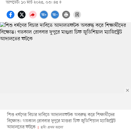
আপডেট: ১০ মার্চ ২০২৫, ০৩: ৪৫
শিশু ধর্ষণের বিচার দাবিতে আদালতফটক অবরুদ্ধ করে শিক্ষার্থীদের
বিক্ষোভ। গতকাল রোববার দুপুরে মাগুরা চিফ জুডিশিয়াল ম্যাজিস্ট্রেট
আদালতের ফটকে
ছবি: প্রথম আলো