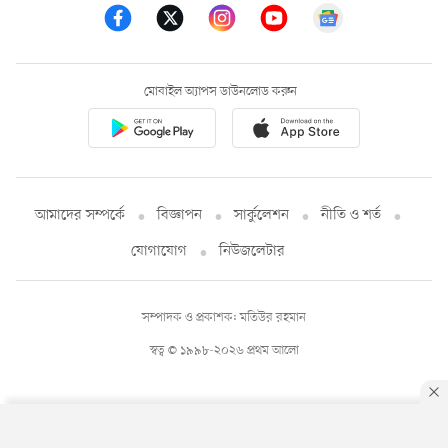
মোবাইল অ্যাপস ডাউনলোড করুন
আমাদের সম্পর্কে
বিজ্ঞাপন
সার্কুলেশন
নীতি ও শর্ত
যোগাযোগ
নিউজলেটার
সম্পাদক ও প্রকাশক: মতিউর রহমান
স্বত্ব © ১৯৯৮-২০২৬ প্রথম আলো