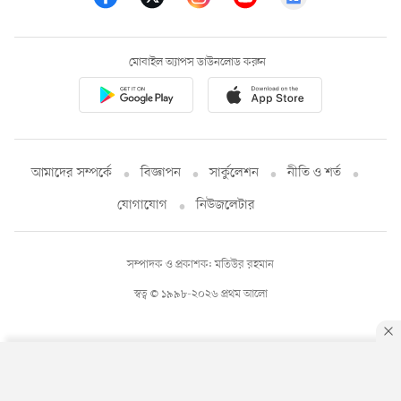
মোবাইল অ্যাপস ডাউনলোড করুন
আমাদের সম্পর্কে
বিজ্ঞাপন
সার্কুলেশন
নীতি ও শর্ত
যোগাযোগ
নিউজলেটার
সম্পাদক ও প্রকাশক: মতিউর রহমান
স্বত্ব © ১৯৯৮-২০২৬ প্রথম আলো
By using this site, you agree to our
Privacy Policy
.
OK