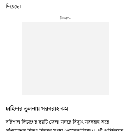
দিয়েছে।
চাহিদার তুলনায় সরবরাহ কম
বরিশাল বিভাগের ছয়টি জেলা সদরে বিদ্যুৎ সরবরাহ করে
পশ্চিমাঞ্চল বিদ্যুৎ বিতরণ সংস্থা (ওজোপাডিকো)। এই প্রতিষ্ঠানের