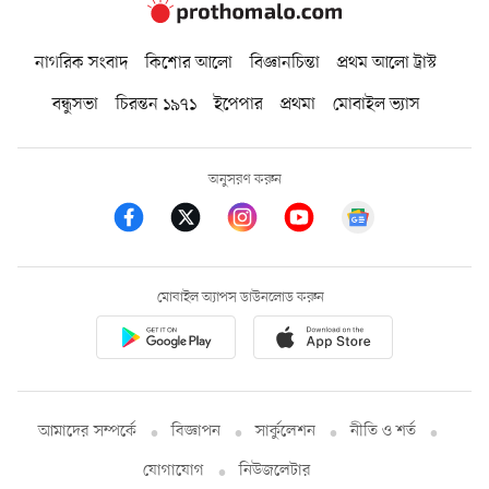
নাগরিক সংবাদ
কিশোর আলো
বিজ্ঞানচিন্তা
প্রথম আলো ট্রাস্ট
বন্ধুসভা
চিরন্তন ১৯৭১
ইপেপার
প্রথমা
মোবাইল ভ্যাস
অনুসরণ করুন
মোবাইল অ্যাপস ডাউনলোড করুন
আমাদের সম্পর্কে
বিজ্ঞাপন
সার্কুলেশন
নীতি ও শর্ত
যোগাযোগ
নিউজলেটার