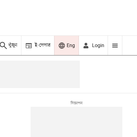
খুঁজুন
ই-পেপার
Login
Eng