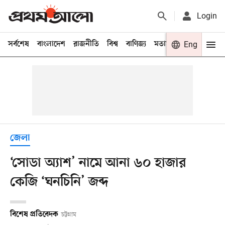
Login
সর্বশেষ
বাংলাদেশ
রাজনীতি
বিশ্ব
বাণিজ্য
মতামত
খেলা
Eng
বিনো
জেলা
‘সোডা অ্যাশ’ নামে আনা ৬০ হাজার
কেজি ‘ঘনচিনি’ জব্দ
বিশেষ প্রতিবেদক
চট্টগ্রাম