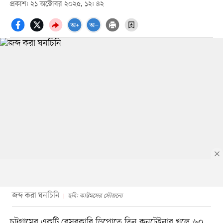
প্রকাশ: ২১ অক্টোবর ২০২৫, ১২: ৪২
জব্দ করা ঘনচিনি
ছবি: কাস্টমসের সৌজন্যে
চট্টগ্রামের একটি বেসরকারি ডিপোতে তিন কনটেইনার খুলে ৬০