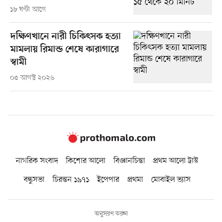
১৮ ঘণ্টা আগে
দক্ষিণখানে নারী চিকিৎসক হত্যা
মামলায় রিমান্ড শেষে কারাগারে
স্বামী
০৫ আগস্ট ২০২৬
নাগরিক সংবাদ
কিশোর আলো
বিজ্ঞানচিন্তা
প্রথম আলো ট্রাস্ট
বন্ধুসভা
চিরন্তন ১৯৭১
ইপেপার
প্রথমা
মোবাইল ভ্যাস
অনুসরণ করুন