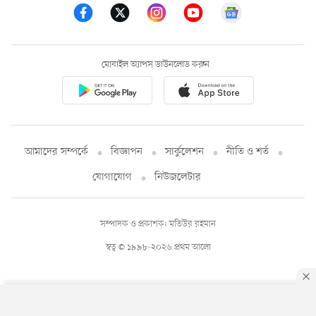
মোবাইল অ্যাপস ডাউনলোড করুন
আমাদের সম্পর্কে
বিজ্ঞাপন
সার্কুলেশন
নীতি ও শর্ত
যোগাযোগ
নিউজলেটার
সম্পাদক ও প্রকাশক: মতিউর রহমান
স্বত্ব © ১৯৯৮-২০২৬ প্রথম আলো