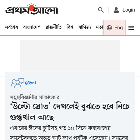
Login
সর্বশেষ
বাংলাদেশ
রাজনীতি
বিশ্ব
বাণিজ্য
মতামত
খেলা
Eng
বিনো
জেলা
সমুদ্রবিজ্ঞানীর সাক্ষাৎকার
‘উল্টো স্রোত’ দেখলেই বুঝতে হবে নিচে
গুপ্তখাল আছে
এবারের ঈদের ছুটিসহ গত ১০ দিনে কক্সবাজার
সমুদ্রসৈকতে অন্তত আট লাখ পর্যটক এসেছেন। সমুদ্রের