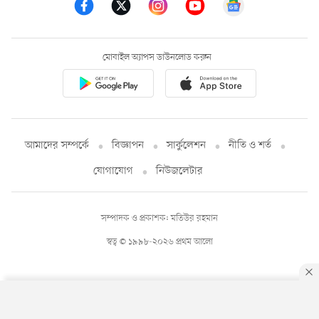
মোবাইল অ্যাপস ডাউনলোড করুন
আমাদের সম্পর্কে
বিজ্ঞাপন
সার্কুলেশন
নীতি ও শর্ত
যোগাযোগ
নিউজলেটার
সম্পাদক ও প্রকাশক: মতিউর রহমান
স্বত্ব © ১৯৯৮-২০২৬ প্রথম আলো