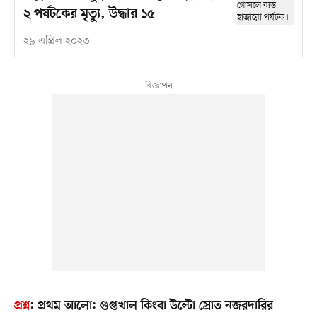
২ পর্যটকের মৃত্যু, উদ্ধার ১৫
২৯ এপ্রিল ২০২৩
প্রশ্ন
:
প্রথম আলো: গুপ্তখাল কিংবা উল্টো স্রোত নজরদারির