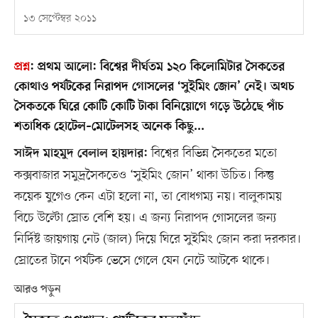
১৩ সেপ্টেম্বর ২০১১
প্রশ্ন
:
প্রথম আলো: বিশ্বের দীর্ঘতম ১২০ কিলোমিটার সৈকতের
কোথাও পর্যটকের নিরাপদ গোসলের ‘সুইমিং জোন’ নেই। অথচ
সৈকতকে ঘিরে কোটি কোটি টাকা বিনিয়োগে গড়ে উঠেছে পাঁচ
শতাধিক হোটেল–মোটেলসহ অনেক কিছু...
বিশ্বের বিভিন্ন সৈকতের মতো
সাঈদ মাহমুদ বেলাল হায়দার:
কক্সবাজার সমুদ্রসৈকতেও ‘সুইমিং জোন’ থাকা উচিত। কিন্তু
কয়েক যুগেও কেন এটা হলো না, তা বোধগম্য নয়। বালুকাময়
বিচে উল্টো স্রোত বেশি হয়। এ জন্য নিরাপদ গোসলের জন্য
নির্দিষ্ট জায়গায় নেট (জাল) দিয়ে ঘিরে সুইমিং জোন করা দরকার।
স্রোতের টানে পর্যটক ভেসে গেলে যেন নেটে আটকে থাকে।
আরও পড়ুন