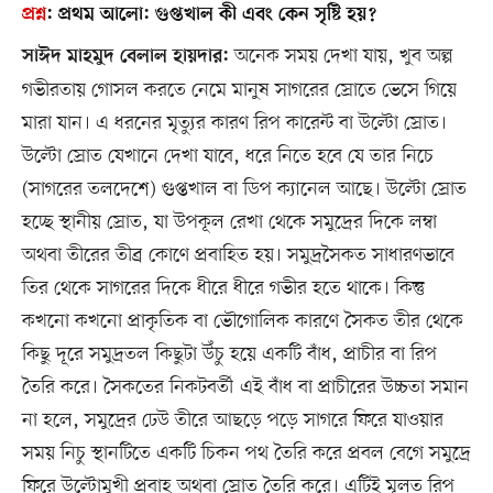
প্রশ্ন
:
প্রথম আলো: গুপ্তখাল কী এবং কেন সৃষ্টি হয়?
অনেক সময় দেখা যায়, খুব অল্প
সাঈদ মাহমুদ বেলাল হায়দার:
গভীরতায় গোসল করতে নেমে মানুষ সাগরের স্রোতে ভেসে গিয়ে
মারা যান। এ ধরনের মৃত্যুর কারণ রিপ কারেন্ট বা উল্টো স্রোত।
উল্টো স্রোত যেখানে দেখা যাবে, ধরে নিতে হবে যে তার নিচে
(সাগরের তলদেশে) গুপ্তখাল বা ডিপ ক্যানেল আছে। উল্টো স্রোত
হচ্ছে স্থানীয় স্রোত, যা উপকূল রেখা থেকে সমুদ্রের দিকে লম্বা
অথবা তীরের তীব্র কোণে প্রবাহিত হয়। সমুদ্রসৈকত সাধারণভাবে
তির থেকে সাগরের দিকে ধীরে ধীরে গভীর হতে থাকে। কিন্তু
কখনো কখনো প্রাকৃতিক বা ভৌগোলিক কারণে সৈকত তীর থেকে
কিছু দূরে সমুদ্রতল কিছুটা উঁচু হয়ে একটি বাঁধ, প্রাচীর বা রিপ
তৈরি করে। সৈকতের নিকটবর্তী এই বাঁধ বা প্রাচীরের উচ্চতা সমান
না হলে, সমুদ্রের ঢেউ তীরে আছড়ে পড়ে সাগরে ফিরে যাওয়ার
সময় নিচু স্থানটিতে একটি চিকন পথ তৈরি করে প্রবল বেগে সমুদ্রে
ফিরে উল্টোমুখী প্রবাহ অথবা স্রোত তৈরি করে। এটিই মূলত রিপ