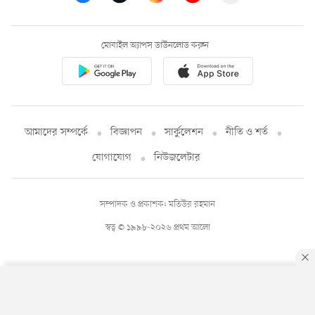
মোবাইল অ্যাপস ডাউনলোড করুন
আমাদের সম্পর্কে
বিজ্ঞাপন
সার্কুলেশন
নীতি ও শর্ত
যোগাযোগ
নিউজলেটার
সম্পাদক ও প্রকাশক: মতিউর রহমান
স্বত্ব © ১৯৯৮-২০২৬ প্রথম আলো
By using this site, you agree to our
Privacy Policy
.
OK