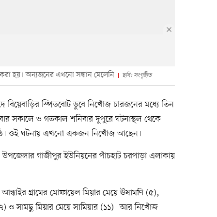
রা হয়। অন্যজনের এখনো সন্ধান মেলেনি
ছবি: সংগৃহীত
ে বিয়েবাড়ির স্পিডবোট ডুবে নিখোঁজ চারজনের মধ্যে তিন
বার সকালে ও গতকাল শনিবার দুপুরে ঘটনাস্থল থেকে
 ওঠে। ওই ঘটনায় এখনো একজন নিখোঁজ আছেন।
ে উপজেলার গাজীপুর ইউনিয়নের পাঁচহাট চরপাড়া এলাকায়
 আন্ধাইর গ্রামের মোফায়েল মিয়ার মেয়ে ঊষামণি (৫),
(৭) ও সামছু মিয়ার মেয়ে সামিয়ার (১১)। আর নিখোঁজ