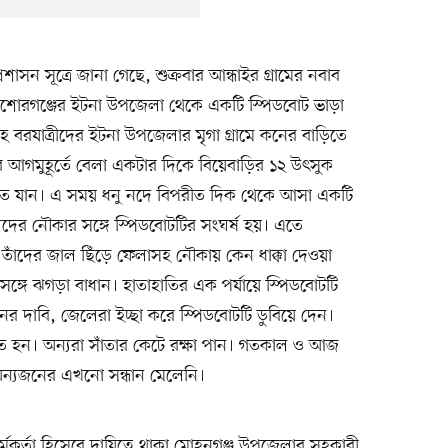
সন সূত্রে জানা গেছে, শুক্রবার আন্ধাইর গ্রামের নবাব
কিশোরগঞ্জের ইটনা উপজেলা থেকে একটি স্পিডবোট ভাড়া
বরযাত্রীদের ইটনা উপজেলার মৃগা গ্রামে কনের বাড়িতে
র আগমুহূর্তে বেলা একটার দিকে বিয়েবাড়ির ১২ উৎসুক
ুরতে যান। এ সময় ধনু নদে বিপরীত দিক থেকে আসা একটি
দের নৌকার সঙ্গে স্পিডবোটটির সংঘর্ষ হয়। এতে
াঁদের জাল ছিঁড়ে ফেলাসহ নৌকায় কেন ধাক্কা দেওয়া
্গে ঝগড়া বাধান। হাতাহাতির এক পর্যায়ে স্পিডবোটটি
র দাবি, জেলেরা ইচ্ছা করে স্পিডবোটটি ডুবিয়ে দেন।
ন। অন্যরা সাঁতার কেটে রক্ষা পান। গতকাল ও আজ
ন্যজনের এখনো সন্ধান মেলেনি।
কর্মকর্তা হিসেবে দায়িত্বে থাকা মোহনগঞ্জ উপজেলার সহকারী