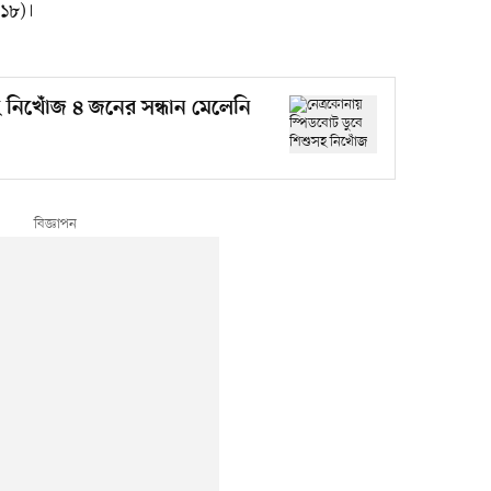
(১৮)।
হ নিখোঁজ ৪ জনের সন্ধান মেলেনি