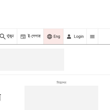
খুঁজুন
ই-পেপার
Login
Eng
ো