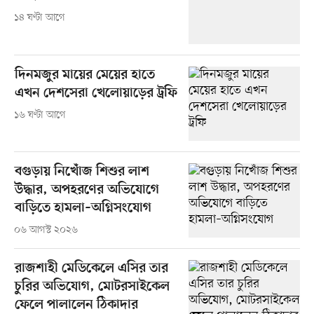
১৪ ঘণ্টা আগে
দিনমজুর মায়ের মেয়ের হাতে
এখন দেশসেরা খেলোয়াড়ের ট্রফি
১৬ ঘণ্টা আগে
বগুড়ায় নিখোঁজ শিশুর লাশ
উদ্ধার, অপহরণের অভিযোগে
বাড়িতে হামলা–অগ্নিসংযোগ
০৬ আগস্ট ২০২৬
রাজশাহী মেডিকেলে এসির তার
চুরির অভিযোগ, মোটরসাইকেল
ফেলে পালালেন ঠিকাদার