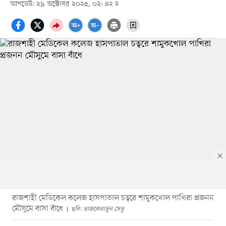
আপডেট: ২৯ অক্টোবর ২০২৫, ০২: ৪২
রাজশাহী মেডিকেল কলেজ হাসপাতাল চত্বরে শামুকখোল পাখিরা প্রজনন
মৌসুমে বাসা বাঁধে
ছবি: তাজকেরাতুন সেতু