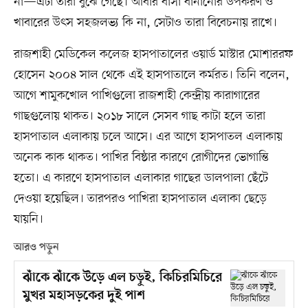
না—এটা তারা বুঝে গেছে। আবার বাসা বানানোর উপকরণ ও
খাবারের উৎস সহজলভ্য কি না, সেটাও তারা বিবেচনায় রাখে।
রাজশাহী মেডিকেল কলেজ হাসপাতালের ওয়ার্ড মাস্টার মোশাররফ
হোসেন ২০০৪ সাল থেকে এই হাসপাতালে কর্মরত। তিনি বলেন,
আগে শামুকখোল পাখিগুলো রাজশাহী কেন্দ্রীয় কারাগারের
গাছগুলোয় থাকত। ২০১৮ সালে সেসব গাছ কাটা হলে তারা
হাসপাতাল এলাকায় চলে আসে। এর আগে হাসপাতল এলাকায়
অনেক কাক থাকত। পাখির বিষ্ঠার কারণে রোগীদের ভোগান্তি
হতো। এ কারণে হাসপাতাল এলাকার গাছের ডালপালা ছেঁটে
দেওয়া হয়েছিল। তারপরও পাখিরা হাসপাতাল এলাকা ছেড়ে
যায়নি।
আরও পড়ুন
ঝাঁকে ঝাঁকে উড়ে এল চড়ুই, কিচিরমিচিরে
মুখর মহাসড়কের দুই পাশ