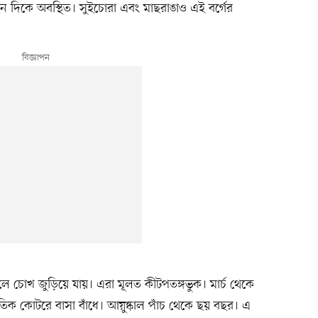
দিকে অবস্থিত। সুইচোরা এবং মাছরাঙাও এই বর্গের
লে চোখ জুড়িয়ে যায়। এরা মূলত কীটপতঙ্গভুক। মার্চ থেকে
তিক কোটরে বাসা বাঁধে। আয়ুষ্কাল পাঁচ থেকে ছয় বছর। এ