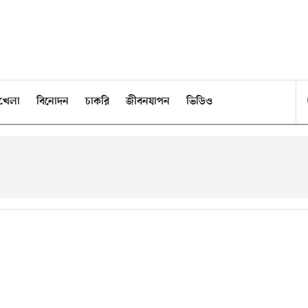
খেলা
বিনোদন
চাকরি
জীবনযাপন
ভিডিও