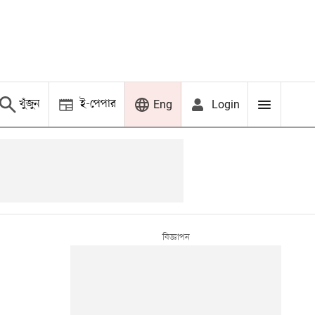
খুঁজুন
ই-পেপার
Login
Eng