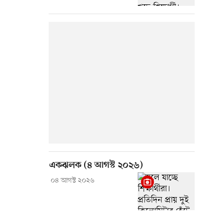
একঝলক (৪ আগস্ট ২০২৬)
০৪ আগস্ট ২০২৬