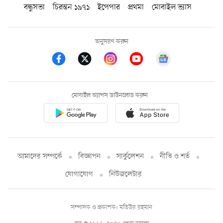
বন্ধুসভা
চিরন্তন ১৯৭১
ইপেপার
প্রথমা
মোবাইল ভ্যাস
অনুসরণ করুন
মোবাইল অ্যাপস ডাউনলোড করুন
আমাদের সম্পর্কে
বিজ্ঞাপন
সার্কুলেশন
নীতি ও শর্ত
যোগাযোগ
নিউজলেটার
সম্পাদক ও প্রকাশক: মতিউর রহমান