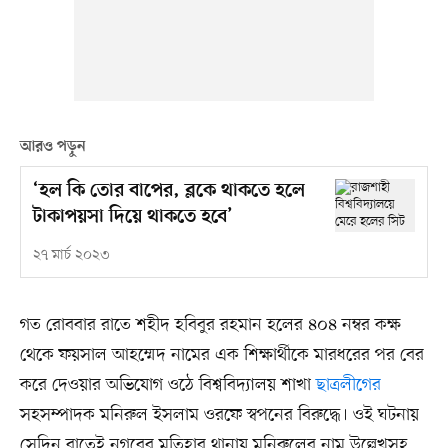
আরও পড়ুন
‘হল কি তোর বাপের, ব্লকে থাকতে হলে
টাকাপয়সা দিয়ে থাকতে হবে’
২৭ মার্চ ২০২৩
গত রোববার রাতে শহীদ হবিবুর রহমান হলের ৪০৪ নম্বর কক্ষ
থেকে ফয়সাল আহম্মেদ নামের এক শিক্ষার্থীকে মারধরের পর বের
করে দেওয়ার অভিযোগ ওঠে বিশ্ববিদ্যালয় শাখা
ছাত্রলীগের
সহসম্পাদক মনিরুল ইসলাম ওরফে স্বপনের বিরুদ্ধে। ওই ঘটনায়
সেদিন রাতেই নগরের মতিহার থানায় মনিরুলের নাম উল্লেখসহ