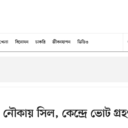
খেলা
বিনোদন
চাকরি
জীবনযাপন
ভিডিও
নৌকায় সিল, কেন্দ্রে ভোট গ্র