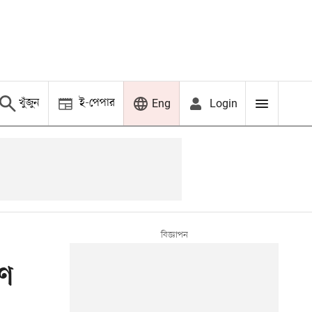
খুঁজুন
ই-পেপার
Login
Eng
হণ