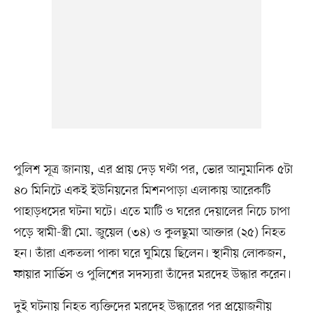
পুলিশ সূত্র জানায়, এর প্রায় দেড় ঘণ্টা পর, ভোর আনুমানিক ৫টা
৪০ মিনিটে একই ইউনিয়নের মিশনপাড়া এলাকায় আরেকটি
পাহাড়ধসের ঘটনা ঘটে। এতে মাটি ও ঘরের দেয়ালের নিচে চাপা
পড়ে স্বামী-স্ত্রী মো. জুয়েল (৩৪) ও কুলছুমা আক্তার (২৫) নিহত
হন। তাঁরা একতলা পাকা ঘরে ঘুমিয়ে ছিলেন। স্থানীয় লোকজন,
ফায়ার সার্ভিস ও পুলিশের সদস্যরা তাঁদের মরদেহ উদ্ধার করেন।
দুই ঘটনায় নিহত ব্যক্তিদের মরদেহ উদ্ধারের পর প্রয়োজনীয়