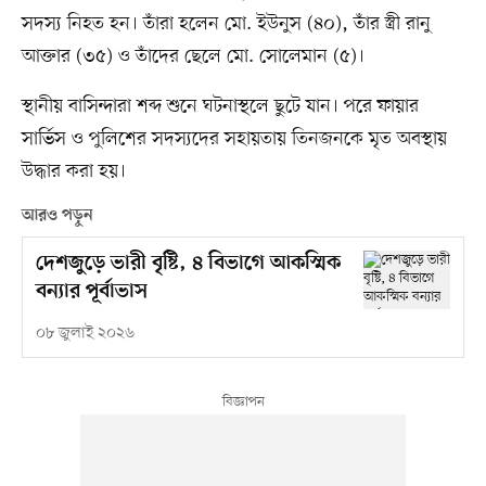
সদস্য নিহত হন। তাঁরা হলেন মো. ইউনুস (৪০), তাঁর স্ত্রী রানু
আক্তার (৩৫) ও তাঁদের ছেলে মো. সোলেমান (৫)।
স্থানীয় বাসিন্দারা শব্দ শুনে ঘটনাস্থলে ছুটে যান। পরে ফায়ার
সার্ভিস ও পুলিশের সদস্যদের সহায়তায় তিনজনকে মৃত অবস্থায়
উদ্ধার করা হয়।
আরও পড়ুন
দেশজুড়ে ভারী বৃষ্টি, ৪ বিভাগে আকস্মিক
বন্যার পূর্বাভাস
০৮ জুলাই ২০২৬