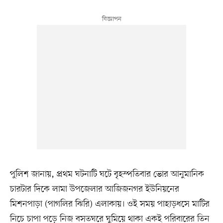
পুলিশ জানায়, প্রথম ঘটনাটি ঘটে বৃহস্পতিবার ভোর আনুমানিক
চারটার দিকে লামা উপজেলার আজিজনগর ইউনিয়নের
মিশনপাড়া (পাগলির ঝিরি) এলাকায়। ওই সময় পাহাড়ধসে মাটির
নিচে চাপা পড়ে নিজ বসতঘরে ঘুমিয়ে থাকা একই পরিবারের তিন