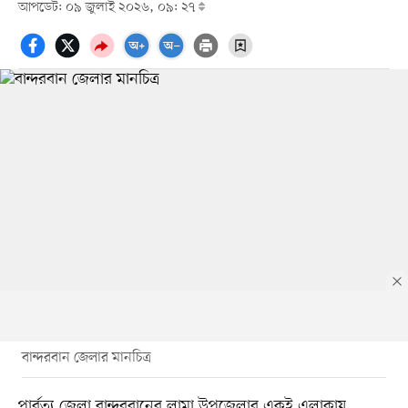
আপডেট: ০৯ জুলাই ২০২৬, ০৯: ২৭
বান্দরবান জেলার মানচিত্র
পার্বত্য জেলা বান্দরবানের লামা উপজেলার একই এলাকায়