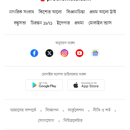
নাগরিক সংবাদ
কিশোর আলো
বিজ্ঞানচিন্তা
প্রথম আলো ট্রাস্ট
বন্ধুসভা
চিরন্তন ১৯৭১
ইপেপার
প্রথমা
মোবাইল ভ্যাস
অনুসরণ করুন
মোবাইল অ্যাপস ডাউনলোড করুন
আমাদের সম্পর্কে
বিজ্ঞাপন
সার্কুলেশন
নীতি ও শর্ত
যোগাযোগ
নিউজলেটার