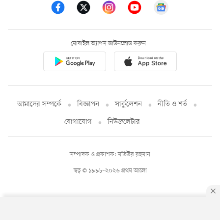
মোবাইল অ্যাপস ডাউনলোড করুন
আমাদের সম্পর্কে
বিজ্ঞাপন
সার্কুলেশন
নীতি ও শর্ত
যোগাযোগ
নিউজলেটার
সম্পাদক ও প্রকাশক: মতিউর রহমান
স্বত্ব © ১৯৯৮-২০২৬ প্রথম আলো