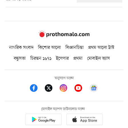
নাগরিক সংবাদ
কিশোর আলো
বিজ্ঞানচিন্তা
প্রথম আলো ট্রাস্ট
বন্ধুসভা
চিরন্তন ১৯৭১
ইপেপার
প্রথমা
মোবাইল ভ্যাস
অনুসরণ করুন
মোবাইল অ্যাপস ডাউনলোড করুন