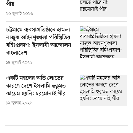
পীর
২০ জুলাই ২০২৬
চট্টগ্রামে ব্যবসাপ্রতিষ্ঠানে হামলা
নাজুক আইনশৃঙ্খলা পরিস্থিতির
বহিঃপ্রকাশ: ইসলামী আন্দোলন
বাংলাদেশ
১৪ জুলাই ২০২৬
একটি মহলের অতি লোভের
কারণে দেশে ইসলামি হুকুমত
কায়েম হয়নি: চরমোনাই পীর
১২ জুলাই ২০২৬