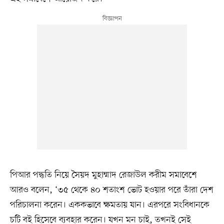
পিআর পদ্ধতি নিয়ে সৈয়দ মুহাম্মাদ রেজাউল করীম সমাবেশে
আরও বলেন, ‘৩৫ থেকে ৪০ শতাংশ ভোট হওয়ার পরে তাঁরা দেশ
পরিচালনা করেন। এককভাবে ক্ষমতায় যান। এরপরে সংবিধানকে
চটি বই হিসেবে ব্যবহার করেন। যখন মন চাই, তখনই সেই