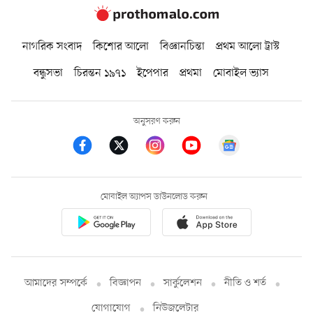
নাগরিক সংবাদ
কিশোর আলো
বিজ্ঞানচিন্তা
প্রথম আলো ট্রাস্ট
বন্ধুসভা
চিরন্তন ১৯৭১
ইপেপার
প্রথমা
মোবাইল ভ্যাস
অনুসরণ করুন
মোবাইল অ্যাপস ডাউনলোড করুন
আমাদের সম্পর্কে
বিজ্ঞাপন
সার্কুলেশন
নীতি ও শর্ত
যোগাযোগ
নিউজলেটার