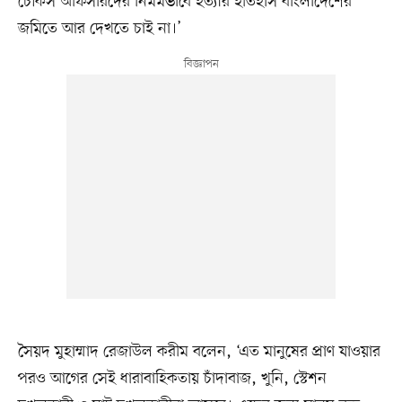
চৌকস অফিসারদের নির্মমভাবে হত্যার ইতিহাস বাংলাদেশের
জমিতে আর দেখতে চাই না।’
সৈয়দ মুহাম্মাদ রেজাউল করীম বলেন, ‘এত মানুষের প্রাণ যাওয়ার
পরও আগের সেই ধারাবাহিকতায় চাঁদাবাজ, খুনি, স্টেশন