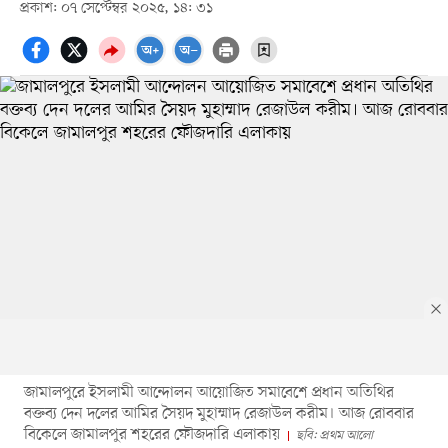
প্রকাশ: ০৭ সেপ্টেম্বর ২০২৫, ১৪: ৩১
জামালপুরে ইসলামী আন্দোলন আয়োজিত সমাবেশে প্রধান অতিথির
বক্তব্য দেন দলের আমির সৈয়দ মুহাম্মাদ রেজাউল করীম। আজ রোববার
বিকেলে জামালপুর শহরের ফৌজদারি এলাকায়
ছবি: প্রথম আলো