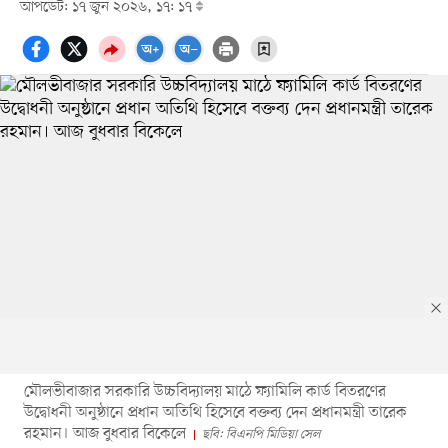
আপডেট: ১৭ জুন ২০২৬, ১৭: ১৭
মৌলভীবাজার সরকারি উচ্চবিদ্যালয় মাঠে ফ্যামিলি কার্ড বিতরণের
উদ্বোধনী অনুষ্ঠানে প্রধান অতিথি হিসেবে বক্তব্য দেন প্রধানমন্ত্রী তারেক
রহমান। আজ বুধবার বিকেলে
ছবি: বিএনপি মিডিয়া সেল