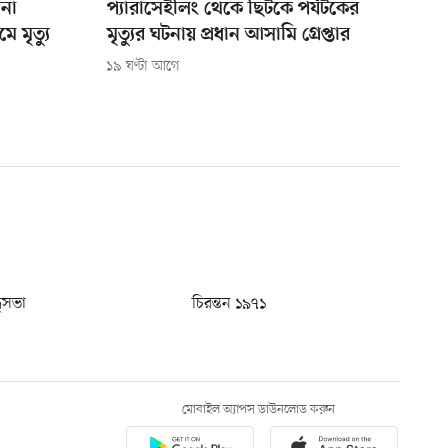
 না
প্যারাসেইলিং থেকে ছিটকে পর্যটকের
 মৃত্যু
মৃত্যুর ঘটনায় প্রধান আসামি গ্রেপ্তার
১৯ ঘণ্টা আগে
ধুসভা
চিরন্তন ১৯৭১
মোবাইল অ্যাপস ডাউনলোড করুন