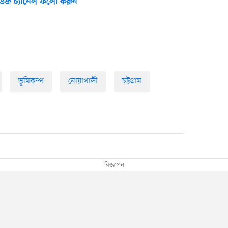
উজ চ্যানেল ফলো করুন
ভূমিকম্প
নোয়াখালী
চট্টগ্রাম