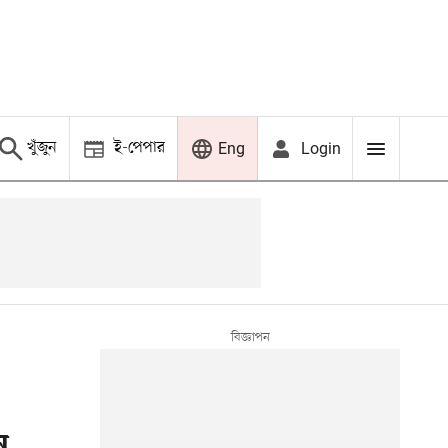
খুঁজুন
ই-পেপার
Login
Eng