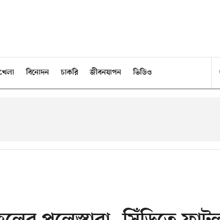
খেলা
বিনোদন
চাকরি
জীবনযাপন
ভিডিও