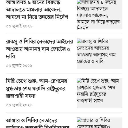
আম্মারসহ ৯ জনের বিরুদ্ধে
আদালতে মামলার আবেদন,
আমলে না নিয়ে তদন্তের নির্দেশ
৩০ জুলাই ২০২৬
রাকসু ও শিবির নেতাদের আইনের
আওতায় আনাসহ বাম জোটের ৫
দাবি
৩০ জুলাই ২০২৬
মিষ্টি চেখে শুরু, আম–রেশমের
মুগ্ধতায় শেষ ফরাসি রাষ্ট্রদূতের
রাজশাহী সফর
৩০ জুলাই ২০২৬
আম্মার ও শিবির নেতাদের