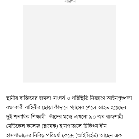
স্থানীয় ব্যক্তিদের হামলা-সংঘর্ষ ও পরিস্থিতি নিয়ন্ত্রণে আইনশৃঙ্খলা
রক্ষাকারী বাহিনীর ছোড়া কাঁদানে গ্যাসের শেলে আহত হয়েছেন
দুই শতাধিক শিক্ষার্থী। তাঁদের মধ্যে এখনো ৯০ জন রাজশাহী
মেডিকেল কলেজ (রামেক) হাসপাতালে চিকিৎসাধীন।
হাসপাতালের নিবিড় পরিচর্যা কেন্দ্রে (আইসিইউ) আছেন এক