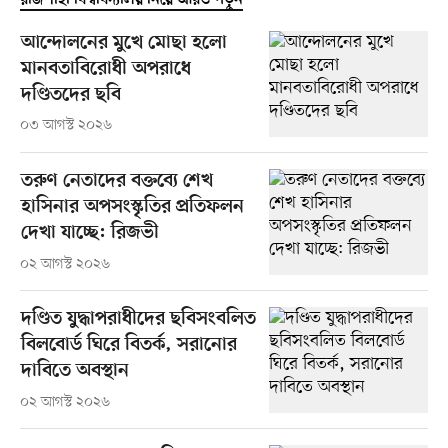
আন্দোলনের মুখে মোছা হলো
মানবতাবিরোধী অপরাধে
দণ্ডিতদের ছবি
০৩ আগস্ট ২০২৬
তরুণ নেতাদের বক্তব্যে শেখ
হাসিনার অপসংস্কৃতির প্রতিফলন
দেখা যাচ্ছে: রিজভী
০২ আগস্ট ২০২৬
দণ্ডিত যুদ্ধাপরাধীদের ছবিসংবলিত
বিলবোর্ড ঘিরে বিতর্ক, সরানোর
দাবিতে অবস্থান
০২ আগস্ট ২০২৬