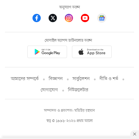
অনুসরণ করুন
মোবাইল অ্যাপস ডাউনলোড করুন
আমাদের সম্পর্কে
বিজ্ঞাপন
সার্কুলেশন
নীতি ও শর্ত
যোগাযোগ
নিউজলেটার
সম্পাদক ও প্রকাশক: মতিউর রহমান
স্বত্ব © ১৯৯৮-২০২৬ প্রথম আলো