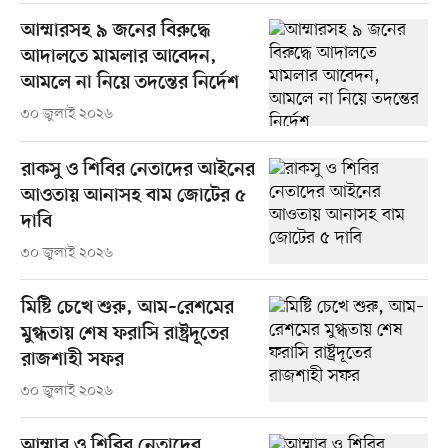
আম্মারসহ ৯ জনের বিরুদ্ধে
আদালতে মামলার আবেদন,
আমলে না নিয়ে তদন্তের নির্দেশ
৩০ জুলাই ২০২৬
রাকসু ও শিবির নেতাদের আইনের
আওতায় আনাসহ বাম জোটের ৫
দাবি
৩০ জুলাই ২০২৬
মিষ্টি চেখে শুরু, আম–রেশমের
মুগ্ধতায় শেষ ফরাসি রাষ্ট্রদূতের
রাজশাহী সফর
৩০ জুলাই ২০২৬
আম্মার ও শিবির নেতাদের