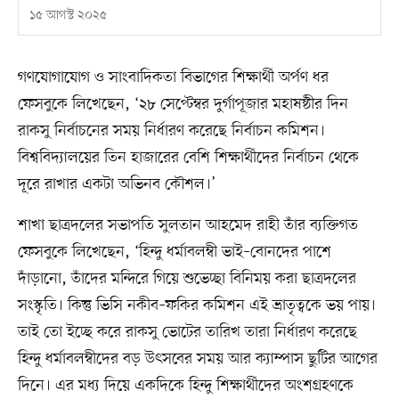
১৫ আগস্ট ২০২৫
গণযোগাযোগ ও সাংবাদিকতা বিভাগের শিক্ষার্থী অর্পণ ধর
ফেসবুকে লিখেছেন, ‘২৮ সেপ্টেম্বর দুর্গাপূজার মহাষষ্ঠীর দিন
রাকসু নির্বাচনের সময় নির্ধারণ করেছে নির্বাচন কমিশন।
বিশ্ববিদ্যালয়ের তিন হাজারের বেশি শিক্ষার্থীদের নির্বাচন থেকে
দূরে রাখার একটা অভিনব কৌশল।’
শাখা ছাত্রদলের সভাপতি সুলতান আহমেদ রাহী তাঁর ব্যক্তিগত
ফেসবুকে লিখেছেন, ‘হিন্দু ধর্মাবলম্বী ভাই–বোনদের পাশে
দাঁড়ানো, তাঁদের মন্দিরে গিয়ে শুভেচ্ছা বিনিময় করা ছাত্রদলের
সংস্কৃতি। কিন্তু ভিসি নকীব–ফকির কমিশন এই ভ্রাতৃত্বকে ভয় পায়।
তাই তো ইচ্ছে করে রাকসু ভোটের তারিখ তারা নির্ধারণ করেছে
হিন্দু ধর্মাবলম্বীদের বড় উৎসবের সময় আর ক্যাম্পাস ছুটির আগের
দিনে। এর মধ্য দিয়ে একদিকে হিন্দু শিক্ষার্থীদের অংশগ্রহণকে