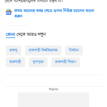
রেখে অংশগ্রহণমূলক নির্বাচন সম্ভব না।’
প্রথম আলোর খবর পেতে গুগল নিউজ চ্যানেল ফলো
করুন
থেকে আরও পড়ুন
জেলা
রাকসু
রাজশাহী বিশ্ববিদ্যালয়
নির্বাচন
রাজশাহী
দুর্গাপূজা
রাজশাহী বিভাগ