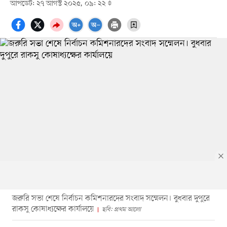
আপডেট: ২৭ আগস্ট ২০২৫, ০৯: ২২
জরুরি সভা শেষে নির্বাচন কমিশনারদের সংবাদ সম্মেলন। বুধবার দুপুরে
রাকসু কোষাধ্যক্ষের কার্যালয়ে
ছবি: প্রথম আলো