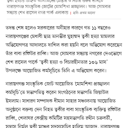
ত্বকী হত্যায় চিহ্নিত আসামিদের গ্রেপ্তার ও বিচার শুরুর দাবিতে
নারায়ণগঞ্জ সাংস্কৃতিক জোটের মোমশিখা প্রজ্জ্বালন। আজ সোমবার
সন্ধ্যায় শেখ রাসেল নগর পার্ক এলাকায়
ছবি: প্রথম আলো
তদন্ত শেষ হলেও সরকারের অনীহার কারণে গত ১১ বছরেও
নারায়ণগঞ্জের মেধাবী ছাত্র তানভীর মুহাম্মদ ত্বকী হত্যা মামলার
অভিযোগপত্র আদালতে দাখিল করা হয়নি বলে অভিযোগ করেছেন
তাঁর বাবা রফিউর রাব্বি। আজ সোমবার সন্ধ্যায় নগরের দেওভোগে
শেখ রাসেল পার্কে ‘ত্বকী হত্যা ও বিচারহীনতার ১৩৬ মাস’
উপলক্ষে আয়োজিত কর্মসূচিতে তিনি এ অভিযোগ করেন।
নারায়ণগঞ্জ সাংস্কৃতিক জোট আয়োজিত ‘মোমশিখা প্রজ্জ্বালন
কর্মসূচি’তে সভাপতিত্ব করেন সংগঠনের সভাপতি জিয়াউল
ইসলাম। সাধারণ সম্পাদক ধীমান সাহার সঞ্চালনায় আয়োজিত
অনুষ্ঠানে বক্তব্য দেন নিহত ত্বকীর বাবা সাংস্কৃতিক ব্যক্তিত্ব রফিউর
রাব্বি, খেলাঘর কেন্দ্রীয় কমিটির সহসভাপতি রথীন চক্রবর্তী,
সন্ত্রাস নির্মূল ত্বকী মঞ্চের সদস্যসচিব হালিম আজাদ, নারায়ণগঞ্জ