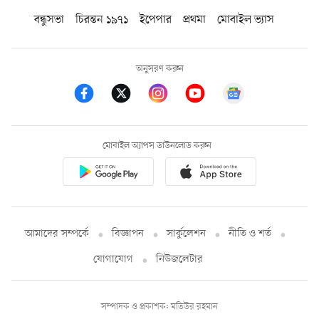
বন্ধুসভা
চিরন্তন ১৯৭১
ইপেপার
প্রথমা
মোবাইল ভ্যাস
অনুসরণ করুন
মোবাইল অ্যাপস ডাউনলোড করুন
আমাদের সম্পর্কে
বিজ্ঞাপন
সার্কুলেশন
নীতি ও শর্ত
যোগাযোগ
নিউজলেটার
সম্পাদক ও প্রকাশক: মতিউর রহমান