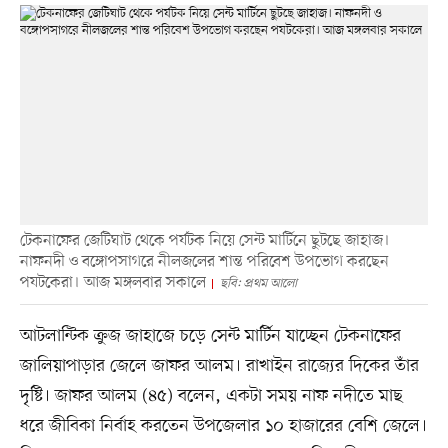
টেকনাফের জেটিঘাট থেকে পর্যটক নিয়ে সেন্ট মার্টিনে ছুটছে জাহাজ।
নাফনদী ও বঙ্গোপসাগরে নীলজলের শান্ত পরিবেশ উপভোগ করছেন
পযটকেরা। আজ মঙ্গলবার সকালে
ছবি: প্রথম আলো
আটলান্টিক ক্রুজ জাহাজে চড়ে সেন্ট মার্টিন যাচ্ছেন টেকনাফের
জালিয়াপাড়ার জেলে জাফর আলম। রাখাইন রাজ্যের দিকের তাঁর
দৃষ্টি। জাফর আলম (৪৫) বলেন, একটা সময় নাফ নদীতে মাছ
ধরে জীবিকা নির্বাহ করতেন উপজেলার ১০ হাজারের বেশি জেলে।