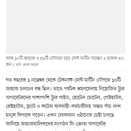
আজ ১০টি জাহাজ ও ৫৮টি নৌযানে চড়ে সেন্ট মার্টিন যাচ্ছেন ৪ হাজার ৫০
জন
ছবি: প্রথম আলো
গত বছরের ১ নভেম্বর থেকে টেকনাফ-সেন্ট মার্টিন নৌপথে ১০টি
জাহাজ চলাচল বন্ধ ছিল। তাতে পর্যটক ভ্রমণসেবায় নিয়োজিত ট্যুর
অপারেটরদের পাশাপাশি ট্যুর গাইড, হোটেল মোটেল, গেস্টহাউস,
রেস্টহাউস, ফ্ল্যাট ও কটেজ ব্যবসায়ী-কর্মচারীসহ অন্তত পাঁচ লাখ
মানুষ বিপাকে পড়েন। এখন লোকসান ওঠানোর চেষ্টা চলছে
জানিয়ে জাহাজমালিকদের সংগঠন সি-ক্রোজ অপারেটর