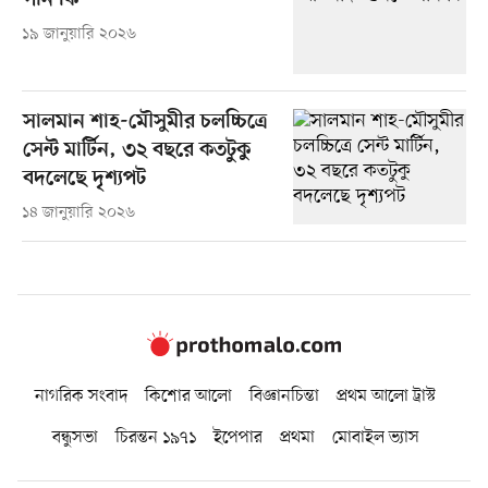
পান কি
১৯ জানুয়ারি ২০২৬
সালমান শাহ-মৌসুমীর চলচ্চিত্রে
সেন্ট মার্টিন, ৩২ বছরে কতটুকু
বদলেছে দৃশ্যপট
১৪ জানুয়ারি ২০২৬
নাগরিক সংবাদ
কিশোর আলো
বিজ্ঞানচিন্তা
প্রথম আলো ট্রাস্ট
বন্ধুসভা
চিরন্তন ১৯৭১
ইপেপার
প্রথমা
মোবাইল ভ্যাস