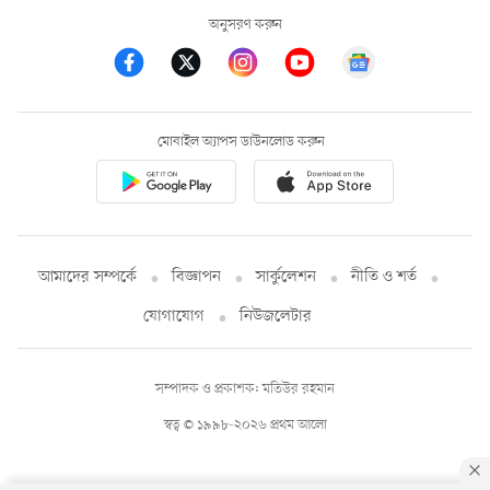
অনুসরণ করুন
মোবাইল অ্যাপস ডাউনলোড করুন
আমাদের সম্পর্কে
বিজ্ঞাপন
সার্কুলেশন
নীতি ও শর্ত
যোগাযোগ
নিউজলেটার
সম্পাদক ও প্রকাশক: মতিউর রহমান
স্বত্ব © ১৯৯৮-২০২৬ প্রথম আলো