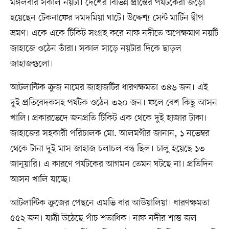
মঙ্গলবার সকাল নয়টা। দেশের বিভিন্ন প্রান্তের পর্যটকেরা জড়ো
হয়েছেন টেকনাফের দমদমিয়া ঘাটে। উদ্দেশ্য সেন্ট মার্টিন দ্বীপ
ভ্রমণ। একে একে টিকিট সংগ্রহ করে নাফ নদীতে অপেক্ষমাণ নয়টি
জাহাজে ওঠেন তাঁরা। সকাল সাড়ে নয়টার দিকে ছাড়ল
জাহাজগুলো।
আটলান্টিক ক্রুজ নামের জাহাজটির ধারণক্ষমতা ৩৪৬ জন। এই
দুই প্রতিবেদকসহ পর্যটক ওঠেন ৩২০ জন। ফলে বেশ কিছু আসন
খালি। প্রকারভেদে জনপ্রতি টিকিট এক থেকে দুই হাজার টাকা।
জাহাজের সহকারী পরিচালক মো. আলমগীর জানান, ১ নভেম্বর
থেকে টানা দুই মাস জাহাজ চলাচল বন্ধ ছিল। চালু হয়েছে ১৩
জানুয়ারি। এ কারণে পর্যটকের আগমন তেমন ঘটছে না। প্রতিদিন
আসন খালি যাচ্ছে।
আটলান্টিক ক্রুজের পেছনে এমভি বার আউয়ালিয়া। ধারণক্ষমতা
৫৫২ জন। যাত্রী উঠেছে পাঁচ শতাধিক। নাফ নদীর শান্ত জল