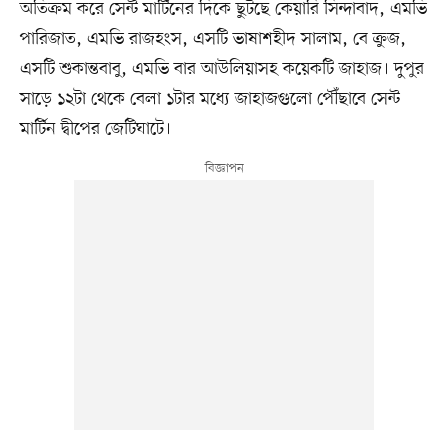
অতিক্রম করে সেন্ট মার্টিনের দিকে ছুটছে কেয়ারি সিন্দাবাদ, এমভি
পারিজাত, এমভি রাজহংস, এসটি ভাষাশহীদ সালাম, বে ক্রুজ,
এসটি শুকান্তবাবু, এমভি বার আউলিয়াসহ কয়েকটি জাহাজ। দুপুর
সাড়ে ১২টা থেকে বেলা ১টার মধ্যে জাহাজগুলো পৌঁছাবে সেন্ট
মার্টিন দ্বীপের জেটিঘাটে।