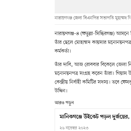
নারায়ণগঞ্জ জেলা বিএনপির সভাপতি মুহাম্মদ গি
নারায়ণগঞ্জ–৪ (ফতুল্লা-সিদ্ধিরগঞ্জ) আসনে
তাঁর ছেলে মোহাম্মদ কায়সার মনোনয়নপত্র
কর্মকর্তা।
তাঁর দাবি, আজ রোববার বিকেলে জেলা নির্বা
মনোনয়নপত্র সংগ্রহ করেন তাঁরা। গিয়াস 
কেন্দ্রীয় নির্বাহী কমিটির সদস্য। তবে ফে
উদ্দিন।
আরও পড়ুন
মানিকগঞ্জে উইকেট পড়ল দুর্জয়ের
২৬ নভেম্বর ২০২৩