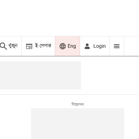
খুঁজুন
ই-পেপার
Login
Eng