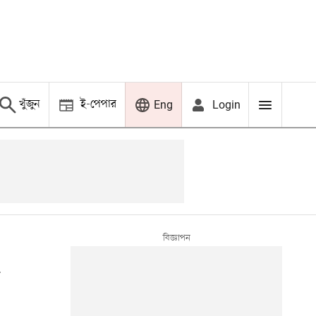
খুঁজুন
ই-পেপার
Login
Eng
র