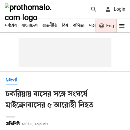
Login
সর্বশেষ
বাংলাদেশ
রাজনীতি
বিশ্ব
বাণিজ্য
মতামত
খেলা
Eng
বিনো
জেলা
চকরিয়ায় বাসের সঙ্গে সংঘর্ষে
মাইক্রোবাসের ৫ আরোহী নিহত
প্রতিনিধি
চকরিয়া, কক্সবাজার