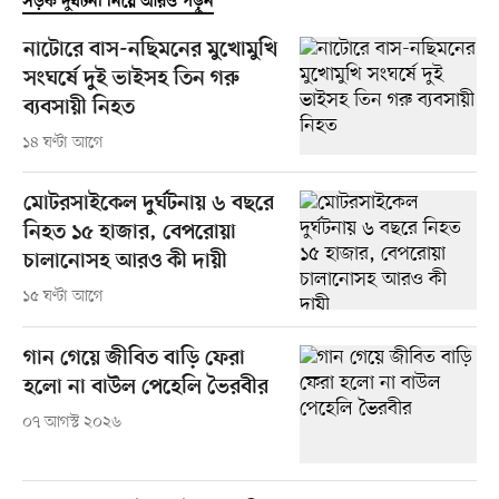
সড়ক দুর্ঘটনা নিয়ে আরও পড়ুন
নাটোরে বাস-নছিমনের মুখোমুখি
সংঘর্ষে দুই ভাইসহ তিন গরু
ব্যবসায়ী নিহত
১৪ ঘণ্টা আগে
মোটরসাইকেল দুর্ঘটনায় ৬ বছরে
নিহত ১৫ হাজার, বেপরোয়া
চালানোসহ আরও কী দায়ী
১৫ ঘণ্টা আগে
গান গেয়ে জীবিত বাড়ি ফেরা
হলো না বাউল পেহেলি ভৈরবীর
০৭ আগস্ট ২০২৬