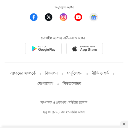
অনুসরণ করুন
মোবাইল অ্যাপস ডাউনলোড করুন
আমাদের সম্পর্কে
বিজ্ঞাপন
সার্কুলেশন
নীতি ও শর্ত
যোগাযোগ
নিউজলেটার
সম্পাদক ও প্রকাশক: মতিউর রহমান
স্বত্ব © ১৯৯৮-২০২৬ প্রথম আলো