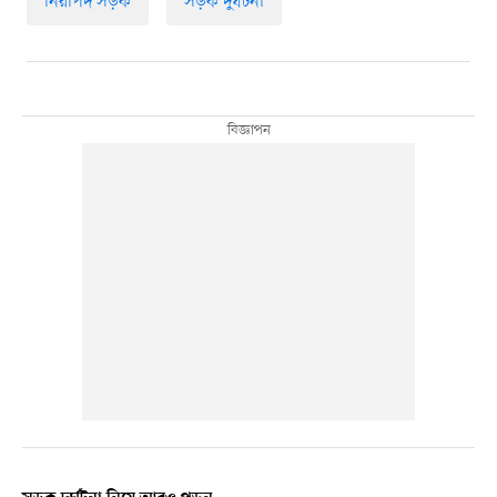
নিরাপদ সড়ক
সড়ক দুর্ঘটনা