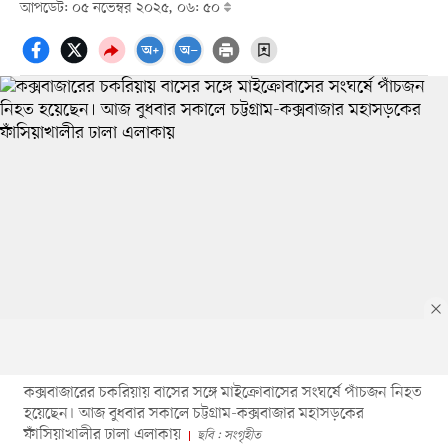
আপডেট: ০৫ নভেম্বর ২০২৫, ০৬: ৫০
কক্সবাজারের চকরিয়ায় বাসের সঙ্গে মাইক্রোবাসের সংঘর্ষে পাঁচজন নিহত
হয়েছেন। আজ বুধবার সকালে চট্টগ্রাম-কক্সবাজার মহাসড়কের
ফাঁসিয়াখালীর ঢালা এলাকায়
ছবি : সংগৃহীত