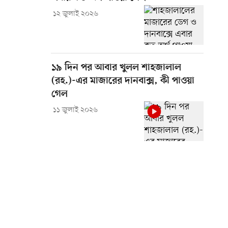
১২ জুলাই ২০২৬
১৯ দিন পর আবার খুলল শাহজালাল
(রহ.)-এর মাজারের দানবাক্স, কী পাওয়া
গেল
১১ জুলাই ২০২৬