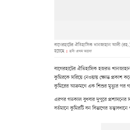
বাগেরহাটের ঐতিহাসিক খানজাহান আলী (রহ.)–এ
হয়েছে
ছবি: প্রথম আলো
বাগেরহাটের ঐতিহাসিক হজরত খানজাহান 
কুমিরকে সরিয়ে নেওয়ায় ক্ষোভ প্রকাশ কর
কুমিরের আক্রমণে এক শিশুর মৃত্যুর পর গত
এরপর গতকাল বুধবার দুপুরে প্রশাসনের 
বর্তমানে কুমিরটি বন বিভাগের তত্ত্বাবধানে খ