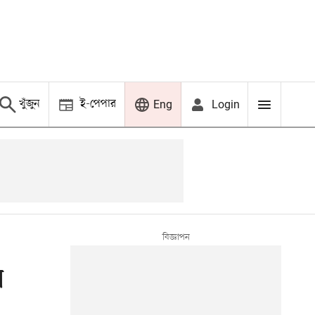
খুঁজুন
ই-পেপার
Login
Eng
র