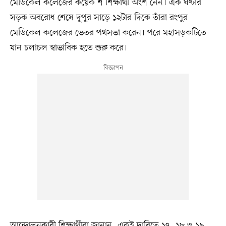
মেডিকেল কলেজের কয়েক শ শিক্ষার্থী অংশ নেন। এক ঘণ্টার
সড়ক অবরোধ শেষে দুপুর সাড়ে ১২টার দিকে তাঁরা রংপুর
মেডিকেল কলেজের ভেতর পথসভা করেন। পরে মহাসড়কটিতে
যান চলাচল স্বাভাবিক হতে শুরু করে।
আন্দোলনকারী শিক্ষার্থীরা জানান, একই দাবিতে ১৭, ১৮ ও ১৯