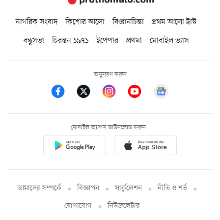
নাগরিক সংবাদ
কিশোর আলো
বিজ্ঞানচিন্তা
প্রথম আলো ট্রাস্ট
বন্ধুসভা
চিরন্তন ১৯৭১
ইপেপার
প্রথমা
মোবাইল ভ্যাস
অনুসরণ করুন
মোবাইল অ্যাপস ডাউনলোড করুন
আমাদের সম্পর্কে
বিজ্ঞাপন
সার্কুলেশন
নীতি ও শর্ত
যোগাযোগ
নিউজলেটার