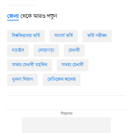
থেকে আরও পড়ুন
জেলা
বিশ্ববিদ্যালয় ভর্তি
অনার্স ভর্তি
ভর্তি পরীক্ষা
নড়াইল
লোহাগড়া
মেধাবী
অদম্য মেধাবী তহবিল
অদম্য মেধাবী
খুলনা বিভাগ
মেডিকেল কলেজ