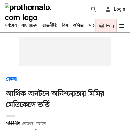
Login
সর্বশেষ
বাংলাদেশ
রাজনীতি
বিশ্ব
বাণিজ্য
মতামত
খেলা
Eng
বিনো
জেলা
আর্থিক অনটনে অনিশ্চয়তায় মিমির
মেডিকেলে ভর্তি
প্রতিনিধি
লোহাগড়া, নড়াইল