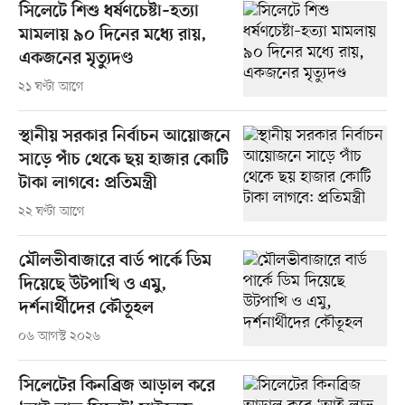
সিলেটে শিশু ধর্ষণচেষ্টা–হত্যা
মামলায় ৯০ দিনের মধ্যে রায়,
একজনের মৃত্যুদণ্ড
২১ ঘণ্টা আগে
স্থানীয় সরকার নির্বাচন আয়োজনে
সাড়ে পাঁচ থেকে ছয় হাজার কোটি
টাকা লাগবে: প্রতিমন্ত্রী
২২ ঘণ্টা আগে
মৌলভীবাজারে বার্ড পার্কে ডিম
দিয়েছে উটপাখি ও এমু,
দর্শনার্থীদের কৌতূহল
০৬ আগস্ট ২০২৬
সিলেটের কিনব্রিজ আড়াল করে