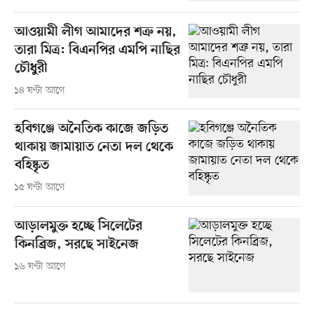
আওয়ামী লীগ আমাদের শত্রু নয়,
তারা মিত্র: বিএনপির এমপি নাছির
চৌধুরী
১৪ ঘণ্টা আগে
হবিগঞ্জে অনৈতিক কাজে জড়িত
থাকায় জামায়াত নেতা দল থেকে
বহিষ্কৃত
১৫ ঘণ্টা আগে
আড়ালমুক্ত হচ্ছে সিলেটের
কিনব্রিজ, সরছে সাইনেজ
১৬ ঘণ্টা আগে