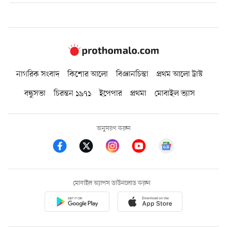
নাগরিক সংবাদ
কিশোর আলো
বিজ্ঞানচিন্তা
প্রথম আলো ট্রাস্ট
বন্ধুসভা
চিরন্তন ১৯৭১
ইপেপার
প্রথমা
মোবাইল ভ্যাস
অনুসরণ করুন
মোবাইল অ্যাপস ডাউনলোড করুন