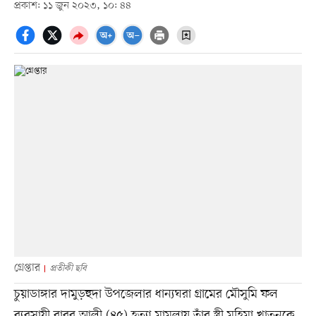
প্রকাশ: ১১ জুন ২০২৩, ১০: ৪৪
গ্রেপ্তার
প্রতীকী ছবি
চুয়াডাঙ্গার দামুড়হুদা উপজেলার ধান্যঘরা গ্রামের মৌসুমি ফল
ব্যবসায়ী বাবর আলী (৪৫) হত্যা মামলায় তাঁর স্ত্রী মহিমা খাতুনকে