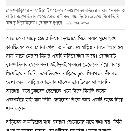
ব্রাহ্মণবাড়িয়ার আখাউড়া উপজেলার দেবগ্রামে তানভিরের বাবার দোকান ও
বাড়ি। বৃহস্পতিবার থেকে দোকানটি বন্ধ। ওই দিনই ছেলেকে নিয়ে তিনি
ঢাকায় গিয়েছিলেন। রোববার দুপুরে
ছবি: প্রথম আলো
আজ বেলা সাড়ে ১১টার দিকে দেবগ্রামে গিয়ে সবার মুখে মুখে
তানভিরের কথা শোনা গেল। তানভিরদের বাড়ির সামনে ‘আল্লাহর
দান’ নামে মেরাজ মিয়ার একটি মুদিদোকান আছে। দোকানটি
বৃহস্পতিবার থেকে বন্ধ। ওই দিনই সকালে ছেলেকে নিয়ে ঢাকায়
গিয়েছিলেন তিনি। তানভিরদের বাড়িতে ঢুকে পিনপতন নীরবতা
দেখা গেল। বাড়ির দোতলায় থাকেন তানভিরের মা শারমিন
আক্তার। ঘরে ঢুকতেই ছেলেকে এনে দিতে মিনতি করেন।
একপর্যায়ে মূর্ছা যান তিনি। স্বজনেরা তাঁকে অন্য একটি কক্ষে নিয়ে
শান্ত করেন।
বাড়িতেই তানভিরের মামা ইমরান হোসেনের সঙ্গে কথা হয়। তিনি
প্রথম আলোকে বলেন, আখাউড়ার নয়াদিল গ্রামের দালাল