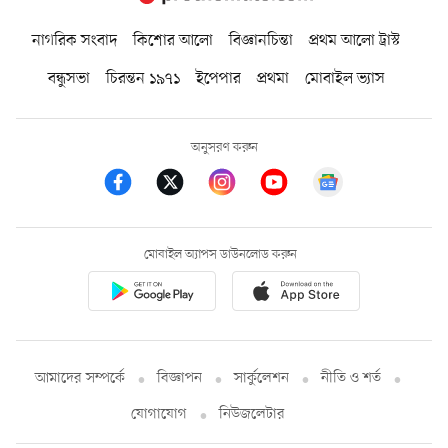
নাগরিক সংবাদ
কিশোর আলো
বিজ্ঞানচিন্তা
প্রথম আলো ট্রাস্ট
বন্ধুসভা
চিরন্তন ১৯৭১
ইপেপার
প্রথমা
মোবাইল ভ্যাস
অনুসরণ করুন
মোবাইল অ্যাপস ডাউনলোড করুন
আমাদের সম্পর্কে
বিজ্ঞাপন
সার্কুলেশন
নীতি ও শর্ত
যোগাযোগ
নিউজলেটার