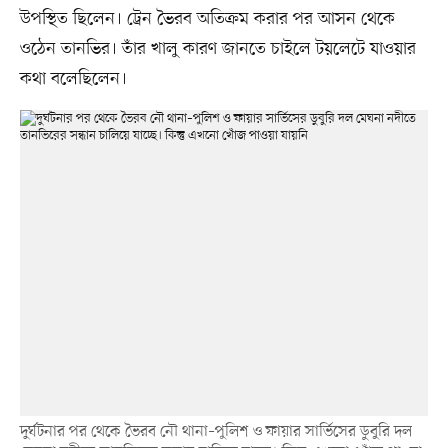
উপস্থিত ছিলেন। ট্রেন ভৈরব অতিক্রম করার পর আসন থেকে
ওঠেন তানভির। তাঁর খালু কারণ জানতে চাইলে টয়লেটে যাওয়ার
কথা বলেছিলেন।
দুর্ঘটনার পর থেকে ভৈরব নৌ থানা–পুলিশ ও ফায়ার সার্ভিসের ডুবুরি দল