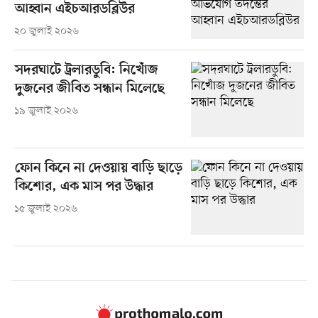
আহ্বান এইচআরডব্লিউর
২০ জুলাই ২০২৬
সদরঘাটে ট্রলারডুবি: নিখোঁজ
দুজনের জীবিত সন্ধান মিলেছে
১৯ জুলাই ২০২৬
ফোন কিনে না দেওয়ায় বাড়ি ছাড়ে
কিশোর, এক মাস পর উদ্ধার
১৫ জুলাই ২০২৬