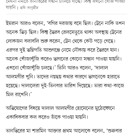
মেঘনা নদীতে তানভিরের সন্ধান চালিয়ে যাচ্ছে। কিন্তু এখনো খোঁজ পাওয়া
যায়নি
ছবি: সংগৃহীত
ইমরান আরও বলেন, ‘বগির দরজায় বসে ছিল। ট্রেনে নাকি তখন
অনেক ভিড় ছিল। কিন্তু ভৈরব রেলসেতুতে থাকা অবস্থায় ট্রেনের
লোকজন বলাবলি শুরু করেন, ট্রেন থেকে কেউ পড়ে গেছে।
এরপর দুই ভগ্নিপতি আশুগঞ্জে নেমে নৌকায় করে ভৈরবে যান।
অনেক খোঁজাখুঁজি করেও ভাগনের কোনো সন্ধান পাওয়া যায়নি।
এখনো খোঁজাখুঁজি চলছে।’ তিনি আরও বলেন, ‘দালাল
আলমগীর খুনি। তাদের নয়ছয় কথার কারণে ভাগনেকে হারাতে
হয়েছে। দালালেরা দুই-তিনবার তারিখ দিয়েছে। তারা কথা-কাজে
মিল রাখেনি।’
অভিযোগের বিষয়ে দালাল আলমগীর হোসেনের মুঠোফোনে
একাধিকবার কল করেও তাঁকে পাওয়া যায়নি।
তানভিরের মা শারমিন আক্তার প্রথম আলোকে বলেন, ‘শুক্রবার