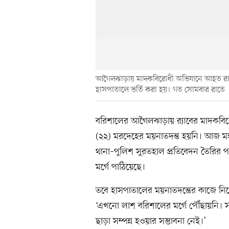
আগৈলঝাড়ায় মাদকবিরোধী অভিযানে আহত রাক
হাসপাতালে ভর্তি করা হয়। গত সোমবার রাতে
বরিশালের আগৈলঝাড়ায় র‍্যাবের মাদকবির
(২২) মরদেহের ময়নাতদন্ত হয়নি। আজ মঙ্গলবা
থানা–পুলিশ সুরতহাল প্রতিবেদন তৈরি
মর্গে পাঠিয়েছে।
তবে হাসপাতালের ময়নাতদন্তের কাজে ন
‘এখনো লাশ বরিশালের মর্গে পৌঁছায়নি। স
ছাড়া সম্পন্ন হওয়ার সম্ভাবনা নেই।’