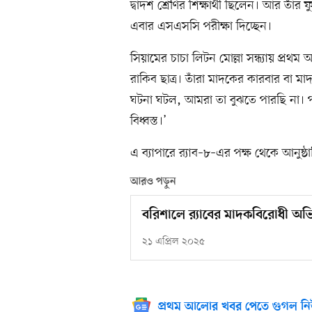
দ্বাদশ শ্রেণির শিক্ষার্থী ছিলেন। আর তাঁ
এবার এসএসসি পরীক্ষা দিচ্ছেন।
সিয়ামের চাচা লিটন মোল্লা সন্ধ্যায় প্
রাকিব ছাত্র। তাঁরা মাদকের কারবার বা
ঘটনা ঘটল, আমরা তা বুঝতে পারছি না। 
বিধ্বস্ত।’
এ ব্যাপারে র‍্যাব–৮–এর পক্ষ থেকে আনুষ্
আরও পড়ুন
বরিশালে র‌্যাবের মাদকবিরোধী অভ
২১ এপ্রিল ২০২৫
প্রথম আলোর খবর পেতে গুগল নি