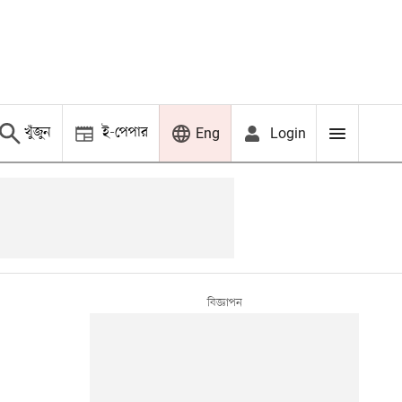
খুঁজুন
ই-পেপার
Login
Eng