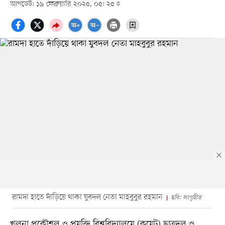
আপডেট: ১৯ ফেব্রুয়ারি ২০২৫, ০৫: ২৫
রামদা হাতে দাঁড়িয়ে থাকা যুবদল নেতা মাহবুবুর রহমান
ছবি: সংগৃহীত
খুলনা প্রকৌশল ও প্রযুক্তি বিশ্ববিদ্যালয়ে (কুয়েট) ছাত্রদল ও