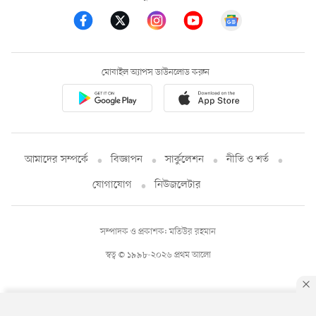
মোবাইল অ্যাপস ডাউনলোড করুন
আমাদের সম্পর্কে
বিজ্ঞাপন
সার্কুলেশন
নীতি ও শর্ত
যোগাযোগ
নিউজলেটার
সম্পাদক ও প্রকাশক: মতিউর রহমান
স্বত্ব © ১৯৯৮-২০২৬ প্রথম আলো