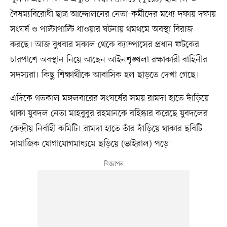
বৈষম্যবিরোধী ছাত্র আন্দোলনের নেতা-কর্মীদের মধ্যে দফায় দফায়
সংঘর্ষ ও পাল্টাপাল্টি ধাওয়ার ঘটনায় থমথমে অবস্থা বিরাজ
করছে। আজ বুধবার সকাল থেকে ক্যাম্পাসের প্রধান ফটকের
চারপাশে অবস্থান নিয়ে আছেন আইনশৃঙ্খলা রক্ষাকারী বাহিনীর
সদস্যরা। কিছু শিক্ষার্থীকে আবাসিক হল ছাড়তে দেখা গেছে।
এদিকে গতকাল মঙ্গলবারের সংঘর্ষের সময় রামদা হাতে দাঁড়িয়ে
থাকা যুবদল নেতা মাহবুবুর রহমানকে বহিষ্কার করেছে যুবদলের
কেন্দ্রীয় নির্বাহী কমিটি। রামদা হাতে তাঁর দাঁড়িয়ে থাকার ছবিটি
সামাজিক যোগাযোগমাধ্যমে ছড়িয়ে (ভাইরাল) পড়ে।