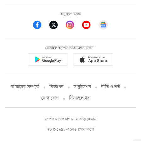
অনুসরণ করুন
মোবাইল অ্যাপস ডাউনলোড করুন
আমাদের সম্পর্কে
বিজ্ঞাপন
সার্কুলেশন
নীতি ও শর্ত
যোগাযোগ
নিউজলেটার
সম্পাদক ও প্রকাশক: মতিউর রহমান
স্বত্ব © ১৯৯৮-২০২৬ প্রথম আলো