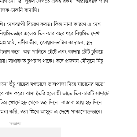
ো। স্ত্রী-পুরুষ দেখতে একই রকম। অপ্রাপ্তবয়স্ক পাখি
পালক-ঢাকনি বাদামি।
 দেশব্যাপী বিচরণ করত। কিন্তু নানা কারণে এ দেশ
নিয়মিতভাবে এলেও তিন-চার বছর ধরে নিয়মিত দেখা
 জলমগ্ন মাঠ, নদীর তীর, জোয়ার-ভাটার কাদাচর, হ্রদ
বিচরণ করে। অল্প পানিতে হেঁটে এবং কাদায় ঠোঁট ঢুকিয়ে
ি খায়। সাধারণত চুপচাপ থাকে। তবে প্রজনন মৌসুমে নিচু
়ানো উঁচু গাছের মগডালে ডালপালা দিয়ে মাচানের মতো
 বাস করে। বাসা তৈরি হলে স্ত্রী তাতে তিন-চারটি সাদাটে
 ডিম ফোটে ২৮ থেকে ৩৫ দিনে। বাচ্চারা প্রায় ২৮ দিনে
কামনা করি, ওরা ফিরে আসুক এ দেশে পাকাপোক্তভাবে।