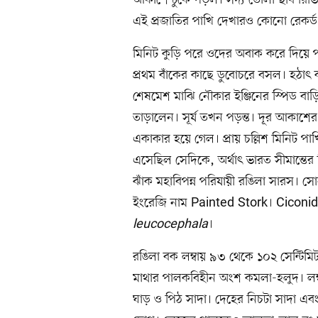
এই প্রজাতির পাখি দেখারও কোনো রেকর্
মিনিট কুড়ি পরে ওদের অবাক করে দিয়ে প
প্রথম বাঁকের কাছে ডুবোচরে বসল। হঠা
শেষমেশ মাঝি নৌকার ইঞ্জিনের স্পিড বাড়
তাড়ালেন। সূর্য তখন পড়ন্ত। দূর আকাশে
একাকার হয়ে গেল। প্রায় চল্লিশ মিনিট প
এসেছিল সেদিকে, অর্থাৎ ভারত সীমা‌ন্তে
ঝাঁক মহাবিপন্ন পরিযায়ী রঙিলা সারস। সে
ইংরেজি নাম Painted Stork। Ciconida
leucocephala
।
রঙিলা বক লম্বায় ৯৩ থেকে ১০২ সেন্টিম
মাথার পালকবিহীন অংশ কমলা-হলুদ। লম্ব
ঘাড় ও পিঠ সাদা। দেহের নিচটা সাদা এব