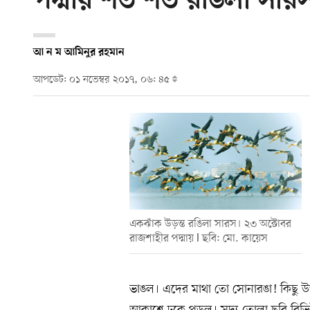
পদ্মায় শত শত রঙিলা সার
আ ন ম আমিনুর রহমান
আপডেট: ০১ নভেম্বর ২০১৭, ০৬: ৪৫
একঝাঁক উড়ন্ত রঙিলা সারস। ২৩ অক্টোবর
রাজশাহীর পদ্মায় l ছবি: মো. কায়েস
ভাঙল। এদের মাথা তো সোনারঙা! কিছু উড
আকাশে ঢুকে পড়ল। সদ্য তোলা ছবি রিভ