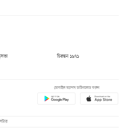
ধুসভা
চিরন্তন ১৯৭১
মোবাইল অ্যাপস ডাউনলোড করুন
েটার