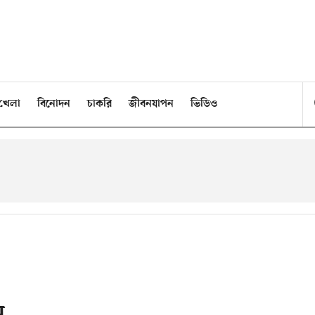
খেলা
বিনোদন
চাকরি
জীবনযাপন
ভিডিও