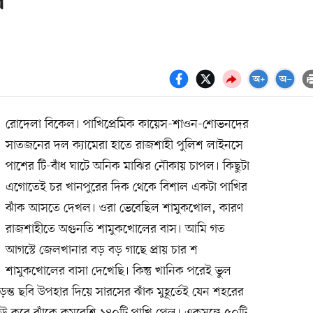
স
রোদেলা বিকেল। পাখিপ্রেমিক কায়েস-শাওন-শোভনদের
সাতজনের দল ক্যামেরা হাতে রাজশাহী পুলিশ লাইনসে
পাশের টি-বাঁধ ঘাটে অনিক মাঝির নৌকায় চাপল। কিছুটা
এগোতেই চর খানপুরের দিক থেকে বিশাল একটা পাখির
ঝাঁক আসতে দেখল। ওরা ভেবেছিল শামুকখোল, কারণ
রাজশাহীতে অগুনতি শামুকখোলের বাস। আমি গত
আগস্টে জেলখানার বড় বড় গাছে প্রায় চার শ
শামুকখোলের বাসা দেখেছি। কিন্তু খানিক পরেই ভুল
়ন্ত ছবি উপহার দিয়ে সারসের ঝাঁক মুহূর্তেই যেন শহরের
িউ করে ঝাঁকে কমবেশি ১৪০টি পাখি পেল। একসঙ্গে ৫০টি