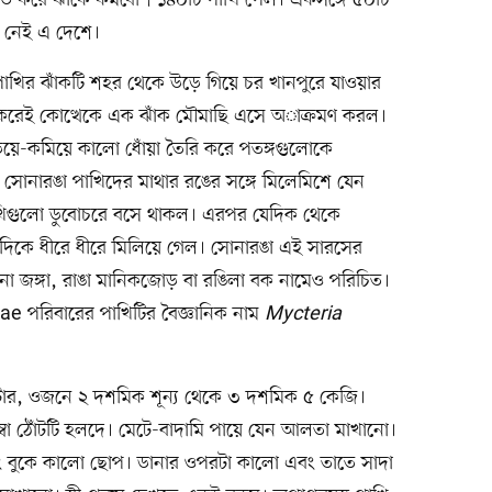
ড নেই এ দেশে।
াখির ঝাঁকটি শহর থেকে উড়ে গিয়ে চর খানপুরে যাওয়ার
ৎ করেই কোত্থেকে এক ঝাঁক মৌমাছি এসে অাক্রমণ করল।
িয়ে-কমিয়ে কালো ধোঁয়া তৈরি করে পতঙ্গগুলোকে
র সোনারঙা পাখিদের মাথার রঙের সঙ্গে মিলেমিশে যেন
াখিগুলো ডুবোচরে বসে থাকল। এরপর যেদিক থেকে
র দিকে ধীরে ধীরে মিলিয়ে গেল। সোনারঙা এই সারসের
ানা জঙ্গা, রাঙা মানিকজোড় বা রঙিলা বক নামেও পরিচিত।
e পরিবারের পাখিটির বৈজ্ঞানিক নাম
Mycteria
িটার, ওজনে ২ দশমিক শূন্য থেকে ৩ দশমিক ৫ কেজি।
া ঠোঁটটি হলদে। মেটে-বাদামি পায়ে যেন আলতা মাখানো।
ং বুকে কালো ছোপ। ডানার ওপরটা কালো এবং তাতে সাদা