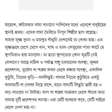
যাহোক, রুচিসম্মত বাসা বানানো পাখিদের মধ্যে এদেশে বাবুইয়ের
স্থানই প্রথম। এদের বাসা তৈরিতে নিপুণ শিল্পীর ছাপ রয়েছে।
বাসার সূক্ষ্ম বুনন ও মজবুত গাঁথুনি দেখলেই তা বোঝা যায়। এত
সূক্ষ্মভাবে মেপে মেপে ধান, ঘাস ও তাল–খেজুরের পাতা কাটে যে
স্থপতিরাও হার মানবেন। তা ছাড়া স্থাপত্যের কোন সূত্রটি নেই
সেখানে? আছে সঠিক ও পর্যাপ্ত বায়ু চলাচলের ব্যবস্থা, সুন্দর
প্রবেশপথ, দুর্যোগ বা শত্রুর কবল থেকে রক্ষার ব্যবস্থা, একাধিক
কুঠুরি, ডিমের ঝুড়ি—সবকিছুই। বাসার নিচের কুঠুরিতে একটু
কাদামাটি বা গোবর দিয়ে রাখে, যাতে বাসাটি কিছুটা ভারী হয় ও
ঝড়-বাতাসে না উল্টায়। সাপ বা শত্রুর আক্রমণ থেকে বাঁচার জন্য
বাসায় দুটি প্রবেশপথ বানায়। ওরা যেটি ব্যবহার করে, সেটি বাইরে
থেকে দেখা যায় না।