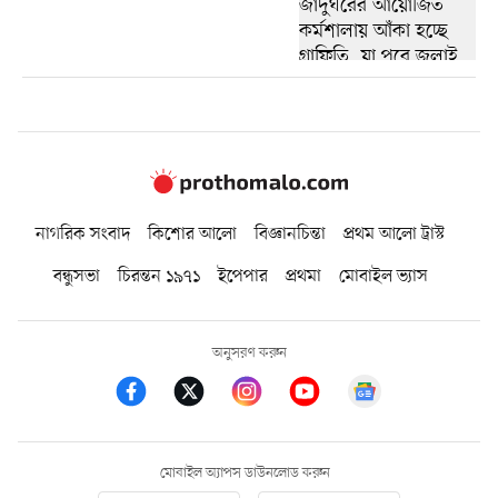
নাগরিক সংবাদ
কিশোর আলো
বিজ্ঞানচিন্তা
প্রথম আলো ট্রাস্ট
বন্ধুসভা
চিরন্তন ১৯৭১
ইপেপার
প্রথমা
মোবাইল ভ্যাস
অনুসরণ করুন
মোবাইল অ্যাপস ডাউনলোড করুন