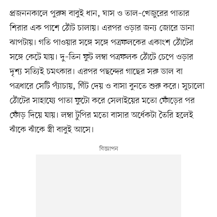
প্রজননকালে পুরুষ বাবুই ধান, ঘাস ও তাল–খেজুরের পাতার
শিরার এক পাশে ঠোঁট চালায়। এরপর ওড়ার জন্য জোরে ডানা
ঝাপটায়। গতি পাওয়ার সঙ্গে সঙ্গে পত্রফলকের একাংশ ঠোঁটের
সঙ্গে কেটে যায়। দু–তিন ফুট লম্বা পত্রফলক ঠোঁটে চেপে ওড়ার
দৃশ্য সত্যিই চমৎকার। এরপর পছন্দের গাছের সরু ডাল বা
পত্রধারে সেটি প্যাঁচায়, গিঁট দেয় ও বাসা বুনতে শুরু করে। সুচালো
ঠোঁটের সাহায্যে পাতা ফুটো করে সেলাইয়ের মতো ফোঁড়ের পর
ফোঁড় দিয়ে যায়। লম্বা টুপির মতো বাসার অর্ধেকটা তৈরি হলেই
ঝাঁকে ঝাঁকে স্ত্রী বাবুই আসে।