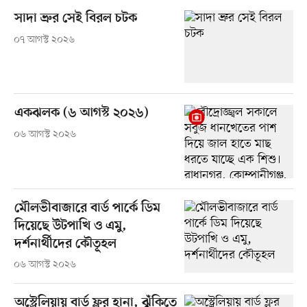
সাদা ভ্রুর সেই বিরল চটক
০৭ আগস্ট ২০২৬
একঝলক (৬ আগস্ট ২০২৬)
০৬ আগস্ট ২০২৬
মৌলভীবাজারে বার্ড পার্কে ডিম
দিয়েছে উটপাখি ও এমু,
দর্শনার্থীদের কৌতূহল
০৬ আগস্ট ২০২৬
অস্ট্রেলিয়ায় বার্ড ফ্লুর হানা, ঝুঁকিতে