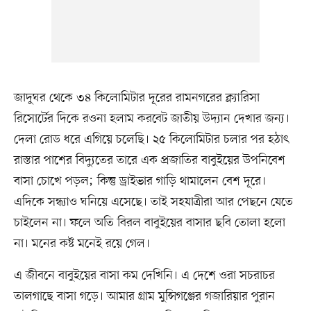
জাদুঘর থেকে ৩৪ কিলোমিটার দূরের রামনগরের ক্ল্যারিসা
রিসোর্টের দিকে রওনা হলাম করবেট জাতীয় উদ্যান দেখার জন্য।
দেলা রোড ধরে এগিয়ে চলেছি। ২৫ কিলোমিটার চলার পর হঠাৎ
রাস্তার পাশের বিদ্যুতের তারে এক প্রজাতির বাবুইয়ের উপনিবেশ
বাসা চোখে পড়ল; কিন্তু ড্রাইভার গাড়ি থামালেন বেশ দূরে।
এদিকে সন্ধ্যাও ঘনিয়ে এসেছে। তাই সহযাত্রীরা আর পেছনে যেতে
চাইলেন না। ফলে অতি বিরল বাবুইয়ের বাসার ছবি তোলা হলো
না। মনের কষ্ট মনেই রয়ে গেল।
এ জীবনে বাবুইয়ের বাসা কম দেখিনি। এ দেশে ওরা সচরাচর
তালগাছে বাসা গড়ে। আমার গ্রাম মুন্সিগঞ্জের গজারিয়ার পুরান