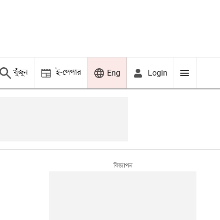
খুঁজুন
ই-পেপার
Login
Eng