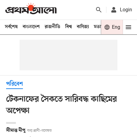
Login
সর্বশেষ
বাংলাদেশ
রাজনীতি
বিশ্ব
বাণিজ্য
মতামত
খেলা
Eng
বিনো
পরিবেশ
টেকনাফের সৈকতে সারিবদ্ধ কাছিমের
অপেক্ষা
সীমান্ত দীপু
বন্য প্রাণী–গবেষক