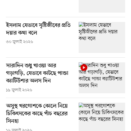
ইসলাম যেভাবে সৃষ্টিজীবের প্রতি
দয়ার কথা বলে
৩০ জুলাই ২০২৬
সারাদিন শুধু খাওয়া আর
গড়াগড়ি, যেভাবে কাটছে পান্ডা
ক্যাটিউশার অলস দিন
১৯ জুলাই ২০২৬
অসুস্থ খরগোশকে কোলে নিয়ে
চিকিৎসকের কাছে পাঁচ বছরের
সিনহা
১৬ জুলাই ২০২৬