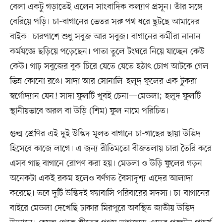
বেলা একটু গড়াতেই এলেন সাংবাদিক কল্যাণ প্রসূন। তাঁর সঙ্গে
বেরিয়ে পড়ি। চা-বাগানের ভেতর সরু পথ ধরে ছুটছে আমাদের
বাইক। চারপাশে শুধু সবুজ আর সবুজ। বাগানের কর্মীরা নানান
কর্মযজ্ঞে ছড়িয়ে পড়েছেন। পাতা তুলে টংঘরে নিয়ে যাচ্ছেন কেউ
কেউ। গাঢ় সবুজের বুক চিরে যেতে যেতে হঠাৎ চোখ আটকে গেল
ভিন্ন কোনো রঙে। সাদা আর সোনালি-হলুদ ফুলের এক টুকরা
স্বর্গোদ্যান যেন! সাদা ফুলটি খুবই চেনা—মেডলা; হলুদ ফুলটি
স্থানীয়ভাবে অরল বা উড়ি (শিম) ফুল নামে পরিচিত।
গুল্ম শ্রেণির এই দুই উদ্ভিদ মূলত বাগানে চা-গাছের ছায়া উদ্ভিদ
হিসেবে কাজে লাগে। এ জন্য রীতিমতো বীজতলায় চারা তৈরি করে
এসব গাছ বাগানে রোপণ করা হয়। মেডলা ও উড়ি ফুলের গড়ন
অনেকটা একই রকম হলেও বর্ণগত বৈসাদৃশ্য এদের আলাদা
করেছে। তবে দুটি উদ্ভিদই ফ্যাবাসি পরিবারের সদস্য। চা-বাগানের
বাইরে মেডলা দেখেছি ঢাকার মিরপুরে অবস্থিত জাতীয় উদ্ভিদ