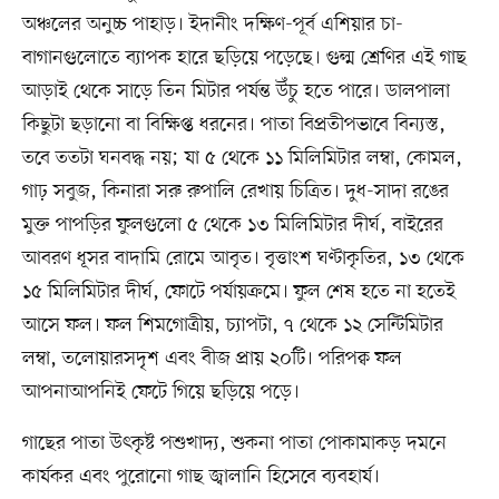
অঞ্চলের অনুচ্চ পাহাড়। ইদানীং দক্ষিণ-পূর্ব এশিয়ার চা-
বাগানগুলোতে ব্যাপক হারে ছড়িয়ে পড়েছে। গুল্ম শ্রেণির এই গাছ
আড়াই থেকে সাড়ে তিন মিটার পর্যন্ত উঁচু হতে পারে। ডালপালা
কিছুটা ছড়ানো বা বিক্ষিপ্ত ধরনের। পাতা বিপ্রতীপভাবে বিন্যস্ত,
তবে ততটা ঘনবদ্ধ নয়; যা ৫ থেকে ১১ মিলিমিটার লম্বা, কোমল,
গাঢ় সবুজ, কিনারা সরু রুপালি রেখায় চিত্রিত। দুধ-সাদা রঙের
মুক্ত পাপড়ির ফুলগুলো ৫ থেকে ১৩ মিলিমিটার দীর্ঘ, বাইরের
আবরণ ধূসর বাদামি রোমে আবৃত। বৃত্তাংশ ঘণ্টাকৃতির, ১৩ থেকে
১৫ মিলিমিটার দীর্ঘ, ফোটে পর্যায়ক্রমে। ফুল শেষ হতে না হতেই
আসে ফল। ফল শিমগোত্রীয়, চ্যাপটা, ৭ থেকে ১২ সেন্টিমিটার
লম্বা, তলোয়ারসদৃশ এবং বীজ প্রায় ২০টি। পরিপক্ব ফল
আপনাআপনিই ফেটে গিয়ে ছড়িয়ে পড়ে।
গাছের পাতা উৎকৃষ্ট পশুখাদ্য, শুকনা পাতা পোকামাকড় দমনে
কার্যকর এবং পুরোনো গাছ জ্বালানি হিসেবে ব্যবহার্য।