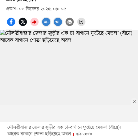
প্রকাশ: ০৩ ডিসেম্বর ২০২৫, ০৮: ০৫
মৌলভীবাজার জেলার জুড়ীর এক চা-বাগানে ফুটেছে মেডলা (বাঁয়ে)।
আরেক বাগানে শোভা ছড়িয়েছে অরল
ছবি: লেখক