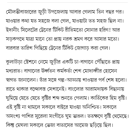
মৌলভীবাজারের জুড়ী উপজেলায় আবার গেলাম তিন বছর পর।
যাওয়ার কথা যত সহজে বলা গেল, যাওয়াটা তত সহজ ছিল না।
ইদানীং সিলেটের ট্রেনের টিকিট রীতিমতো সোনার হরিণ! আর
সড়কপথে যাত্রা মানে তো প্রায় নরক ভ্রমণ করে আসার মতো।
বারবার তারিখ পিছিয়ে ট্রেনের টিকিট জোগাড় করা গেল।
কুলাউড়া স্টেশনে নেমে জুড়ীর একটি চা-বাগানে পৌঁছাতে প্রায়
মধ্যরাত। বাগানের ঊর্ধ্বতন কর্মকর্তা শেখ মোদাব্বীর হোসেন
স্বাগত জানালেন। তাঁর সঙ্গে গল্প–আড্ডায় খাওয়ার পর্ব শেষ হলো।
রাতে থাকার বন্দোবস্ত সেখানেই। বাংলোর আরামদায়ক বিছানায়
ঘুমিয়ে যেতে যেতে বৃষ্টির শব্দ শুনতে পেলাম। কার্তিকের হিম বৃষ্টি।
এই বৃষ্টি না থামলে সকালে বাইরে যাওয়া অনিশ্চিত। সকালে
অসংখ্য পাখির সুরেলা সংগীতে ঘুম ভাঙল। ততক্ষণে বৃষ্টি থেমেছে।
কিন্তু মেঘলা সকালে ভেজা বাতাসের আমেজ ছড়িয়ে ছিল।