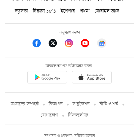
বন্ধুসভা
চিরন্তন ১৯৭১
ইপেপার
প্রথমা
মোবাইল ভ্যাস
অনুসরণ করুন
মোবাইল অ্যাপস ডাউনলোড করুন
আমাদের সম্পর্কে
বিজ্ঞাপন
সার্কুলেশন
নীতি ও শর্ত
যোগাযোগ
নিউজলেটার
সম্পাদক ও প্রকাশক: মতিউর রহমান