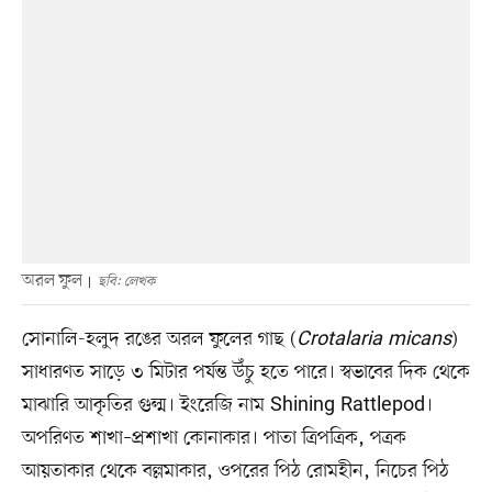
অরল ফুল
ছবি: লেখক
সোনালি-হলুদ রঙের অরল ফুলের গাছ (
Crotalaria micans
)
সাধারণত সাড়ে ৩ মিটার পর্যন্ত উঁচু হতে পারে। স্বভাবের দিক থেকে
মাঝারি আকৃতির গুল্ম। ইংরেজি নাম Shining Rattlepod।
অপরিণত শাখা–প্রশাখা কোনাকার। পাতা ত্রিপত্রিক, পত্রক
আয়তাকার থেকে বল্লমাকার, ওপরের পিঠ রোমহীন, নিচের পিঠ