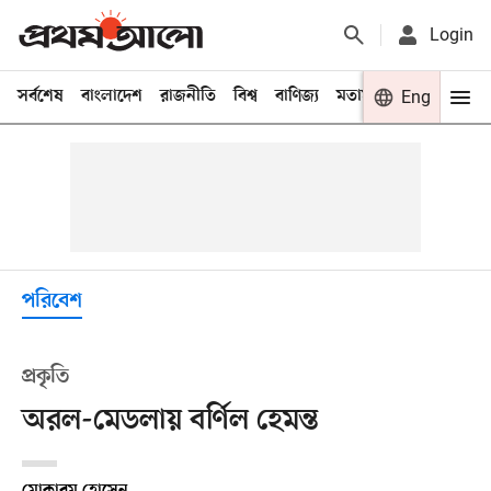
Login
সর্বশেষ
বাংলাদেশ
রাজনীতি
বিশ্ব
বাণিজ্য
মতামত
খেলা
Eng
বিনো
পরিবেশ
প্রকৃতি
অরল-মেডলায় বর্ণিল হেমন্ত
মোকারম হোসেন