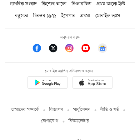
নাগরিক সংবাদ
কিশোর আলো
বিজ্ঞানচিন্তা
প্রথম আলো ট্রাস্ট
বন্ধুসভা
চিরন্তন ১৯৭১
ইপেপার
প্রথমা
মোবাইল ভ্যাস
অনুসরণ করুন
মোবাইল অ্যাপস ডাউনলোড করুন
আমাদের সম্পর্কে
বিজ্ঞাপন
সার্কুলেশন
নীতি ও শর্ত
যোগাযোগ
নিউজলেটার