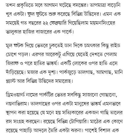
তখন প্রকৃতিতে সবে আগমন ঘটেছে বসন্তের। তাপমাত্রা বাড়েনি
খুব একটা। ফুল ফুটতে শুরু করেছে বিভিন্ন উদ্ভিদের। এমন এক
সময়েই গত বছরের ২২ ফেব্রুয়ারি গিয়েছিলাম ময়মনসিংহের
ভালুকার হাজির বাজারের এক পার্কে।
মূল ফটক দিয়ে ভেতরে ঢুকতেই ডান দিকে চমৎকার কিছু রাইড
চোখে পড়ল। এরপর আরেকটু এগিয়ে যেতেই দেখতে পেলাম
জিরাফ ও পরে হাতির ভাস্কর্য। একটি লোকের ওপর হাতি এসে
দাঁড়িয়েছে। মজার এক দৃশ্য। পার্কজুড়ে তালগাছ, আমগাছ, মানি
প্ল্যান্ট আর বিভিন্ন উদ্ভিদের সমারোহ।
ড্রিমওয়ার্ল্ড নামের পার্কটির ভেতর সবকিছু সাজানো গোছানো,
নয়নাভিরাম। তালগাছের ওপর একটা মানুষের ভাস্কর্য এমনভাবে
স্থাপন করা হয়েছে যে মনে হয় সত্যিকারের একজন গাছি তালের
রস সংগ্রহ করছেন। রয়েছে বিভিন্ন টোপিয়ারি। মাঠের এক কোণে
রয়েছে পাহাড়ি আদলে তৈরি একটা ঝরনা। পাশেই বিশাল এক