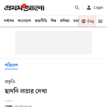
Login
সর্বশেষ
বাংলাদেশ
রাজনীতি
বিশ্ব
বাণিজ্য
মতামত
খেলা
Eng
বিনো
পরিবেশ
প্রকৃতি
ছাদনি লতার দেখা
লেখা:
চয়ন বিকাশ ভদ্র