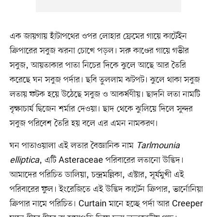
এক জায়গায় হাঁটাপথের ওপর লোহার ফ্রেমের গায়ে কার্টেইন
ক্রিপারের সবুজ ঝরনা চোখে পড়ল। সরু কাণ্ডের গায়ে গভীর
সবুজ, আয়তাকার পাতা নিচের দিকে ঝুলে আছে আর তৈরি
করেছে ঘন সবুজ পর্দার। ছবি তুললাম ঝটপট। ঝুলে থাকা সবুজ
লতায় ফটক হয়ে উঠেছে সবুজ ও আকর্ষণীয়। ছাদনি লতা নামটি
বৃক্ষাচার্য দ্বিজেন শর্মার দেওয়া। ছাদ থেকে ঝুলিয়ে দিলে সুন্দর
সবুজ পরিবেশ তৈরি হয় বলে এর এমন নামকরণ।
ঘন পাতাওয়ালা এই লতার বৈজ্ঞানিক নাম
Tarlmounia
elliptica
, এটি Asteraceae পরিবারের লতানো উদ্ভিদ।
আমাদের পরিচিত ডালিয়া, চন্দ্রমল্লিকা, এস্টার, সূর্যমুখী এই
পরিবারের ফুল। ইংরেজিতে এই উদ্ভিদ কার্টেন ক্রিপার, ভার্নোনিয়া
ক্রিপার নামে পরিচিত। Curtain মানে হচ্ছে পর্দা আর Creeper