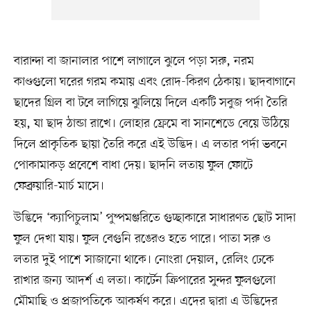
বারান্দা বা জানালার পাশে লাগালে ঝুলে পড়া সরু, নরম
কাণ্ডগুলো ঘরের গরম কমায় এবং রোদ-কিরণ ঠেকায়। ছাদবাগানে
ছাদের গ্রিল বা টবে লাগিয়ে ঝুলিয়ে দিলে একটি সবুজ পর্দা তৈরি
হয়, যা ছাদ ঠান্ডা রাখে। লোহার ফ্রেমে বা সানশেডে বেয়ে উঠিয়ে
দিলে প্রাকৃতিক ছায়া তৈরি করে এই উদ্ভিদ। এ লতার পর্দা ভবনে
পোকামাকড় প্রবেশে বাধা দেয়। ছাদনি লতায় ফুল ফোটে
ফেব্রুয়ারি-মার্চ মাসে।
উদ্ভিদে ‘ক্যাপিচুলাম’ পুষ্পমঞ্জরিতে গুচ্ছাকারে সাধারণত ছোট সাদা
ফুল দেখা যায়। ফুল বেগুনি রঙেরও হতে পারে। পাতা সরু ও
লতার দুই পাশে সাজানো থাকে। নোংরা দেয়াল, রেলিং ঢেকে
রাখার জন্য আদর্শ এ লতা। কার্টেন ক্রিপারের সুন্দর ফুলগুলো
মৌমাছি ও প্রজাপতিকে আকর্ষণ করে। এদের দ্বারা এ উদ্ভিদের