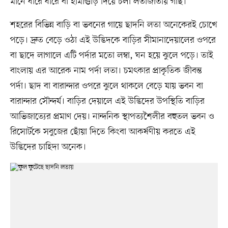
মানে ধীরে ধীরে বা হামাগুড়ি দিয়ে চলা লতাজাতীয় গাছ।
শহরের বিভিন্ন বাড়ি বা ভবনের গায়ে ছাদনি লতা অনেকেরই চোখে
পড়ে। দ্রুত বেড়ে ওঠা এই উদ্ভিদকে বাড়ির সীমানাদেয়ালের ওপরে
বা ছাদে লাগালে এটি পর্দার মতো লম্বা, ঘন হয়ে ঝুলে পড়ে। তাই
বাংলায় এর আরেক নাম পর্দা লতা। চমৎকার প্রাকৃতিক জীবন্ত
পর্দা। ছাদ বা বারান্দার ওপরে ঝুলে থাকলে বেড়ে যায় ভবন বা
বারান্দার সৌন্দর্য। বাড়ির দেয়ালে এই উদ্ভিদের উপস্থিতি বাড়ির
আভিজাত্যের প্রমাণ দেয়। নান্দনিক স্থাপত্যশৈলীর বহুতল ভবন ও
রিসোর্টকে সবুজের ছোঁয়া দিতে কিংবা আকর্ষণীয় করতে এই
উদ্ভিদের চাহিদা অনেক।